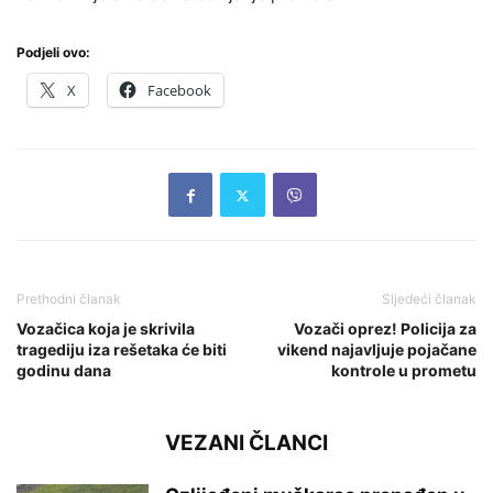
Podjeli ovo:
X
Facebook
Prethodni članak
Sljedeći članak
Vozačica koja je skrivila
Vozači oprez! Policija za
tragediju iza rešetaka će biti
vikend najavljuje pojačane
godinu dana
kontrole u prometu
VEZANI ČLANCI