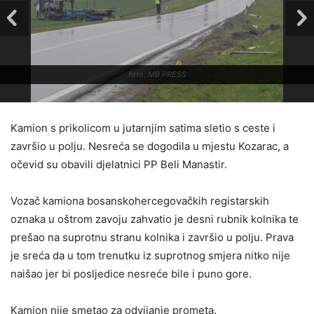
foto: MB PRESS
Kamion s prikolicom u jutarnjim satima sletio s ceste i
završio u polju. Nesreća se dogodila u mjestu Kozarac, a
očevid su obavili djelatnici PP Beli Manastir.
Vozač kamiona bosanskohercegovačkih registarskih
oznaka u oštrom zavoju zahvatio je desni rubnik kolnika te
prešao na suprotnu stranu kolnika i završio u polju. Prava
je sreća da u tom trenutku iz suprotnog smjera nitko nije
naišao jer bi posljedice nesreće bile i puno gore.
Kamion nije smetao za odvijanje prometa.