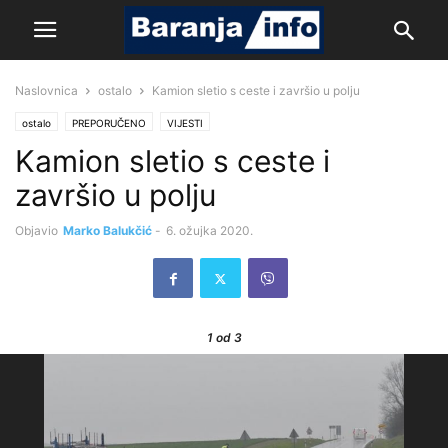
Naslovnica
ostalo
Kamion sletio s ceste i završio u polju
ostalo
PREPORUČENO
VIJESTI
Kamion sletio s ceste i
završio u polju
Objavio
Marko Balukčić
-
6. ožujka 2020.
1
od 3