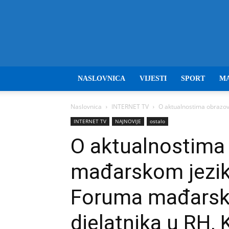
NASLOVNICA
VIJESTI
SPORT
M
Naslovnica
INTERNET TV
O aktualnostima obrazov
INTERNET TV
NAJNOVIJE
ostalo
O aktualnostima
mađarskom jeziku
Foruma mađarski
djelatnika u RH, 