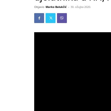
Objavio
Marko Balukčić
-
30. ožujka 2020.