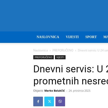
NASLOVNICA
VIJESTI
SPORT
M
Naslovnica
PREPORUČENO
Dnevni servis: U 24 s
PREPORUČENO
VIJESTI
Dnevni servis: U
prometnih nesre
Objavio
Marko Balukčić
-
24. prosinca 2023.