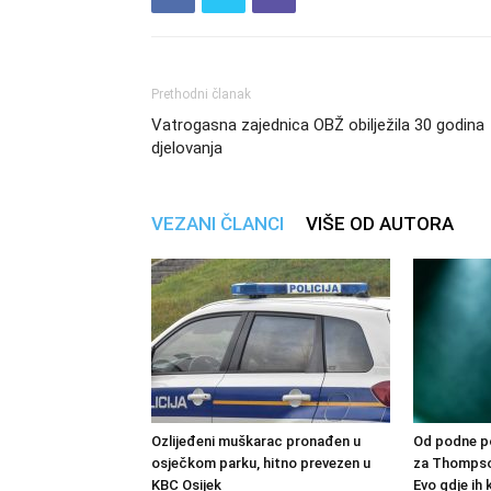
Prethodni članak
Vatrogasna zajednica OBŽ obilježila 30 godina
djelovanja
VEZANI ČLANCI
VIŠE OD AUTORA
Ozlijeđeni muškarac pronađen u
Od podne po
osječkom parku, hitno prevezen u
za Thompso
KBC Osijek
Evo gdje ih k