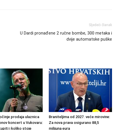
Sljedeći članak
U Dardi pronađene 2 ručne bombe, 300 metaka i
dvije automatske puške
činje prodaja ulaznica
Braniteljima od 2027. veće mirovine:
nov koncert u Vukovaru:
Za nova prava osigurano 88,5
upiti i koliko stoje
milijuna eura