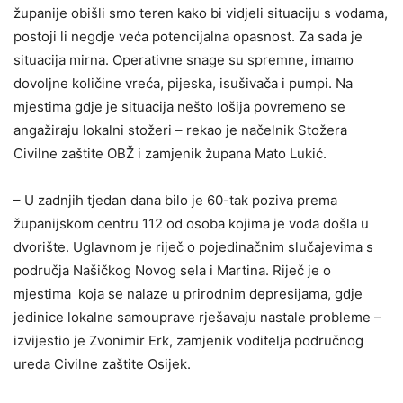
županije obišli smo teren kako bi vidjeli situaciju s vodama,
postoji li negdje veća potencijalna opasnost. Za sada je
situacija mirna. Operativne snage su spremne, imamo
dovoljne količine vreća, pijeska, isušivača i pumpi. Na
mjestima gdje je situacija nešto lošija povremeno se
angažiraju lokalni stožeri – rekao je načelnik Stožera
Civilne zaštite OBŽ i zamjenik župana Mato Lukić.
– U zadnjih tjedan dana bilo je 60-tak poziva prema
županijskom centru 112 od osoba kojima je voda došla u
dvorište. Uglavnom je riječ o pojedinačnim slučajevima s
područja Našičkog Novog sela i Martina. Riječ je o
mjestima koja se nalaze u prirodnim depresijama, gdje
jedinice lokalne samouprave rješavaju nastale probleme –
izvijestio je Zvonimir Erk, zamjenik voditelja područnog
ureda Civilne zaštite Osijek.