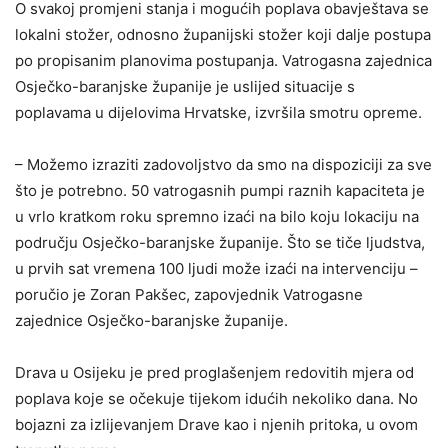
O svakoj promjeni stanja i mogućih poplava obavještava se
lokalni stožer, odnosno županijski stožer koji dalje postupa
po propisanim planovima postupanja. Vatrogasna zajednica
Osječko-baranjske županije je uslijed situacije s
poplavama u dijelovima Hrvatske, izvršila smotru opreme.
– Možemo izraziti zadovoljstvo da smo na dispoziciji za sve
što je potrebno. 50 vatrogasnih pumpi raznih kapaciteta je
u vrlo kratkom roku spremno izaći na bilo koju lokaciju na
području Osječko-baranjske županije. Što se tiče ljudstva,
u prvih sat vremena 100 ljudi može izaći na intervenciju –
poručio je Zoran Pakšec, zapovjednik Vatrogasne
zajednice Osječko-baranjske županije.
Drava u Osijeku je pred proglašenjem redovitih mjera od
poplava koje se očekuje tijekom idućih nekoliko dana. No
bojazni za izlijevanjem Drave kao i njenih pritoka, u ovom