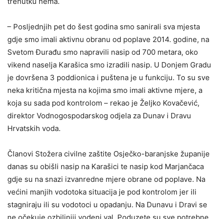
trenutku nema.
– Posljednjih pet do šest godina smo sanirali sva mjesta
gdje smo imali aktivnu obranu od poplave 2014. godine, na
Svetom Đurađu smo napravili nasip od 700 metara, oko
vikend naselja Karašica smo izradili nasip. U Donjem Gradu
je dovršena 3 poddionica i puštena je u funkciju. To su sve
neka kritična mjesta na kojima smo imali aktivne mjere, a
koja su sada pod kontrolom – rekao je Željko Kovačević,
direktor Vodnogospodarskog odjela za Dunav i Dravu
Hrvatskih voda.
Članovi Stožera civilne zaštite Osječko-baranjske županije
danas su obišli nasip na Karašici te nasip kod Marjančaca
gdje su na snazi izvanredne mjere obrane od poplave. Na
većini manjih vodotoka situacija je pod kontrolom jer ili
stagniraju ili su vodotoci u opadanju. Na Dunavu i Dravi se
ne očekuje ozbiljniji vodeni val. Poduzete su sve potrebne