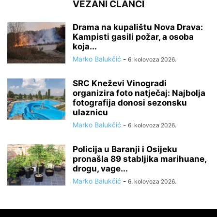
VEZANI ČLANCI
Drama na kupalištu Nova Drava:
Kampisti gasili požar, a osoba
koja...
Marko Balukčić
-
6. kolovoza 2026.
SRC Kneževi Vinogradi
organizira foto natječaj: Najbolja
fotografija donosi sezonsku
ulaznicu
Marko Balukčić
-
6. kolovoza 2026.
Policija u Baranji i Osijeku
pronašla 89 stabljika marihuane,
drogu, vage...
Marko Balukčić
-
6. kolovoza 2026.