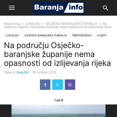
Naslovnica
LOKALNO
OSJEČKO-BARANJSKA ŽUPANIJA
Na
području Osječko-baranjske županije nema opasnosti od izlijevanja rijeka
LOKALNO
OSJEČKO-BARANJSKA ŽUPANIJA
PREPORUČENO
VIJESTI
Na području Osječko-
baranjske županije nema
opasnosti od izlijevanja rijeka
Objavio
Sara Ilić
-
19. svibnja 2023.
1
od 8