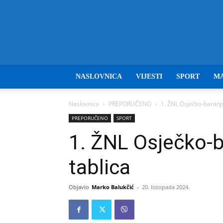
NASLOVNICA
VIJESTI
SPORT
M
Naslovnica
PREPORUČENO
1. ŽNL Osječko-baranjsk
PREPORUČENO
SPORT
1. ŽNL Osječko-ba
tablica
Objavio
Marko Balukčić
-
20. listopada 2024.