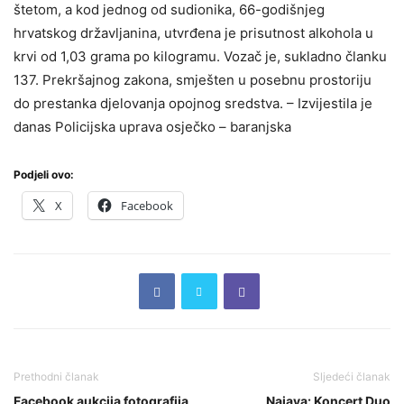
štetom, a kod jednog od sudionika, 66-godišnjeg
hrvatskog državljanina, utvrđena je prisutnost alkohola u
krvi od 1,03 grama po kilogramu. Vozač je, sukladno članku
137. Prekršajnog zakona, smješten u posebnu prostoriju
do prestanka djelovanja opojnog sredstva. – Izvijestila je
danas Policijska uprava osječko – baranjska
Podjeli ovo:
X
Facebook
Prethodni članak
Sljedeći članak
Facebook aukcija fotografija
Najava: Koncert Duo