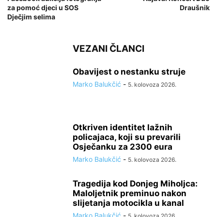
za pomoć djeci u SOS
Draušnik
Dječjim selima
VEZANI ČLANCI
Obavijest o nestanku struje
Marko Balukčić
-
5. kolovoza 2026.
Otkriven identitet lažnih
policajaca, koji su prevarili
Osječanku za 2300 eura
Marko Balukčić
-
5. kolovoza 2026.
Tragedija kod Donjeg Miholjca:
Maloljetnik preminuo nakon
slijetanja motocikla u kanal
Marko Balukčić
-
5. kolovoza 2026.