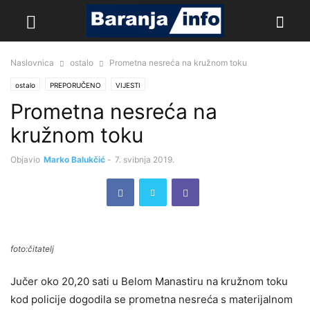
Naslovnica
ostalo
Prometna nesreća na kružnom toku
ostalo
PREPORUČENO
VIJESTI
Prometna nesreća na
kružnom toku
Objavio
Marko Balukčić
-
7. svibnja 2019.
foto:čitatelj
Jučer oko 20,20 sati u Belom Manastiru na kružnom toku
kod policije dogodila se prometna nesreća s materijalnom