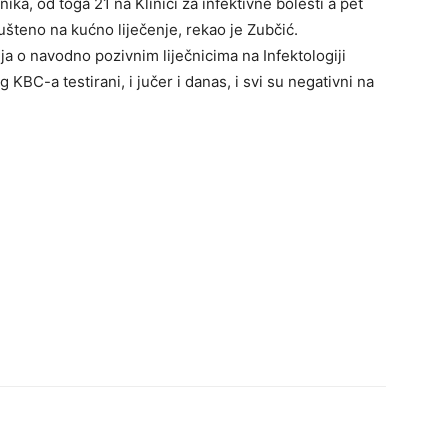
ka, od toga 21 na Klinici za infektivne bolesti a pet
ušteno na kućno liječenje, rekao je Zubčić.
 o navodno pozivnim liječnicima na Infektologiji
 KBC-a testirani, i jučer i danas, i svi su negativni na