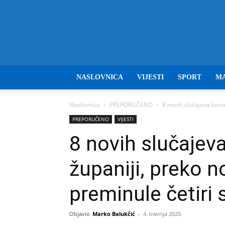
NASLOVNICA
VIJESTI
SPORT
M
Naslovnica
PREPORUČENO
8 novih slučajeva koro
PREPORUČENO
VIJESTI
8 novih slučajev
županiji, preko n
preminule četiri 
Objavio
Marko Balukčić
-
4. travnja 2020.