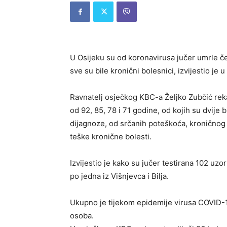
U Osijeku su od koronavirusa jučer umrle če
sve su bile kronični bolesnici, izvijestio je 
Ravnatelj osječkog KBC-a Željko Zubčić rek
od 92, 85, 78 i 71 godine, od kojih su dvije b
dijagnoze, od srčanih poteškoća, kroničnog z
teške kronične bolesti.
Izvijestio je kako su jučer testirana 102 uzo
po jedna iz Višnjevca i Bilja.
Ukupno je tijekom epidemije virusa COVID-1
osoba.