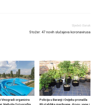
Sljedeći članak
Stožer: 47 novih slučajeva koronavirusa
 Vinogradi organizira
Policija u Baranji i Osijeku pronašla
j: Najbolja fotografija
89 stabljika marihuane, drogu, vage i