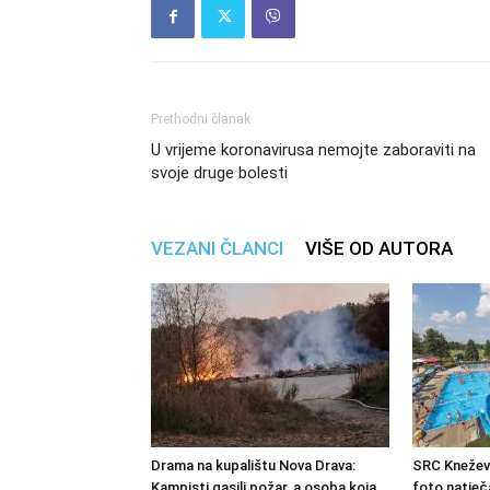
Prethodni članak
U vrijeme koronavirusa nemojte zaboraviti na
svoje druge bolesti
VEZANI ČLANCI
VIŠE OD AUTORA
Drama na kupalištu Nova Drava:
SRC Kneževi
Kampisti gasili požar, a osoba koja
foto natječa