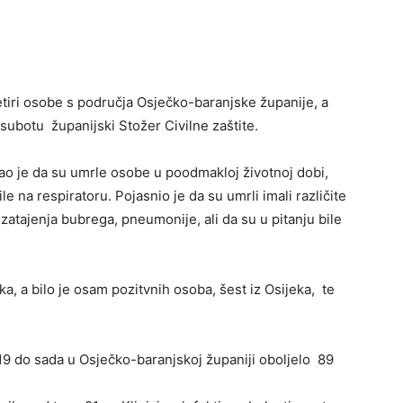
tiri osobe s područja Osječko-baranjske županije, a
u subotu županijski Stožer Civilne zaštite.
ao je da su umrle osobe u poodmakloj životnoj dobi,
ile na respiratoru. Pojasnio je da su umrli imali različite
atajenja bubrega, pneumonije, ali da su u pitanju bile
rka, a bilo je osam pozitvnih osoba, šest iz Osijeka, te
9 do sada u Osječko-baranjskoj županiji oboljelo 89