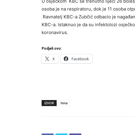
U osječkom KBC se trenutno liječi 26 bolesni
osoba je na respiratoru, dok je 11 osoba otp
Ravnatelj KBC-a Zubčić odbacio je nagađanja
KBC-a. Istaknuo je da su infektolozi osječkog
koronavirus.
Podjeli ovo:
X
Facebook
IZVOR
hina