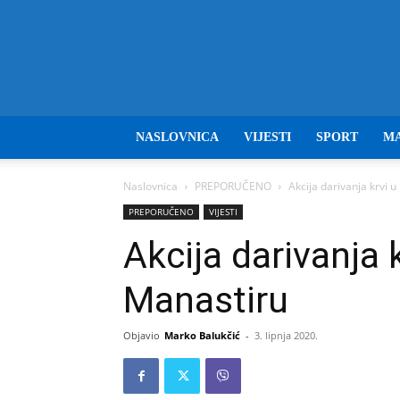
NASLOVNICA
VIJESTI
SPORT
M
Naslovnica
PREPORUČENO
Akcija darivanja krvi 
PREPORUČENO
VIJESTI
Akcija darivanja 
Manastiru
Objavio
Marko Balukčić
-
3. lipnja 2020.