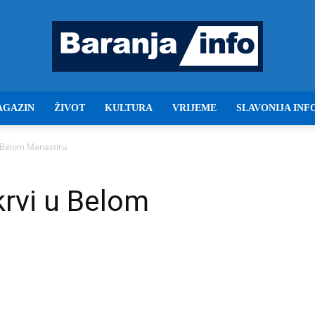
AGAZIN
ŽIVOT
KULTURA
VRIJEME
SLAVONIJA INF
Baranja
u Belom Manastiru
krvi u Belom
info