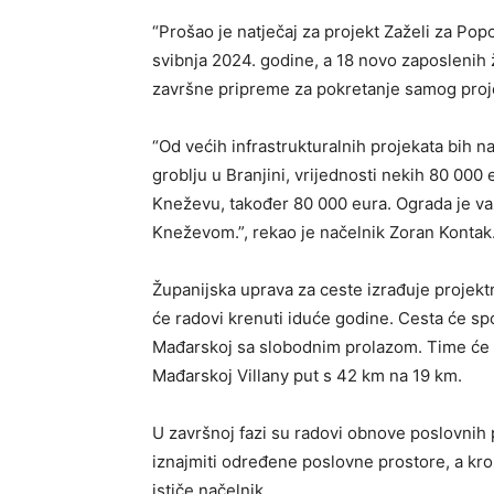
“Prošao je natječaj za projekt Zaželi za Popo
svibnja 2024. godine, a 18 novo zaposlenih ž
završne pripreme za pokretanje samog projek
“Od većih infrastrukturalnih projekata bih 
groblju u Branjini, vrijednosti nekih 80 000
Kneževu, također 80 000 eura. Ograda je va
Kneževom.”, rekao je načelnik Zoran Kontak
Županijska uprava za ceste izrađuje projek
će radovi krenuti iduće godine. Cesta će s
Mađarskoj sa slobodnim prolazom. Time će s
Mađarskoj Villany put s 42 km na 19 km.
U završnoj fazi su radovi obnove poslovnih
iznajmiti određene poslovne prostore, a kroz
ističe načelnik.