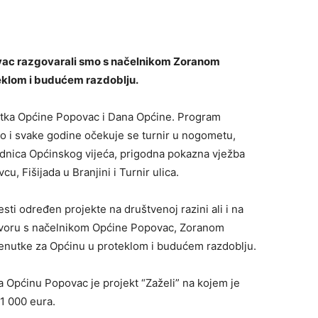
vac razgovarali smo s načelnikom Zoranom
teklom i budućem razdoblju.
snutka Općine Popovac i Dana Općine. Program
ao i svake godine očekuje se turnir u nogometu,
ednica Općinskog vijeća, prigodna pokazna vježba
cu, Fišijada u Branjini i Turnir ulica.
ti određen projekte na društvenoj razini ali i na
govoru s načelnikom Općine Popovac, Zoranom
trenutke za Općinu u proteklom i budućem razdoblju.
 Općinu Popovac je projekt “Zaželi” na kojem je
91 000 eura.