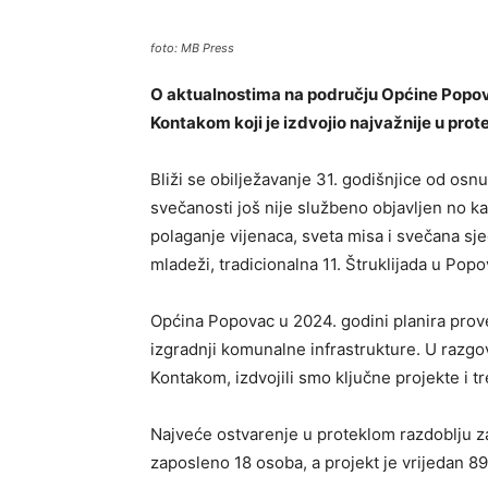
foto: MB Press
O aktualnostima na području Općine Popo
Kontakom koji je izdvojio najvažnije u pro
Bliži se obilježavanje 31. godišnjice od o
svečanosti još nije službeno objavljen no k
polaganje vijenaca, sveta misa i svečana sj
mladeži, tradicionalna 11. Štruklijada u Popov
Općina Popovac u 2024. godini planira proves
izgradnji komunalne infrastrukture. U raz
Kontakom, izdvojili smo ključne projekte i 
Najveće ostvarenje u proteklom razdoblju za
zaposleno 18 osoba, a projekt je vrijedan 8