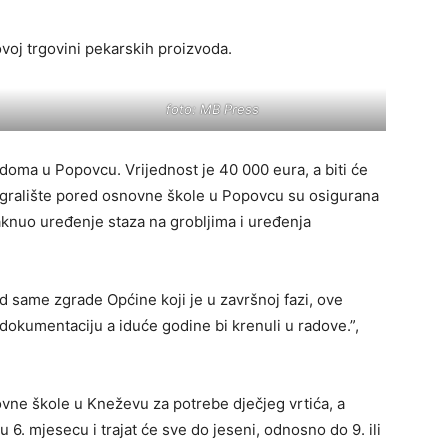
voj trgovini pekarskih proizvoda.
foto: MB Press
doma u Popovcu. Vrijednost je 40 000 eura, a biti će
igralište pored osnovne škole u Popovcu su osigurana
taknuo uređenje staza na grobljima i uređenja
d same zgrade Općine koji je u završnoj fazi, ove
okumentaciju a iduće godine bi krenuli u radove.”,
vne škole u Kneževu za potrebe dječjeg vrtića, a
 6. mjesecu i trajat će sve do jeseni, odnosno do 9. ili