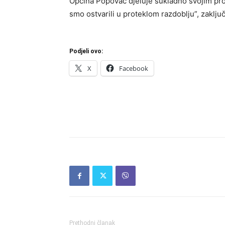
Općina Popovac djeluje sukladno svojim pr
smo ostvarili u proteklom razdoblju”, zaklj
Podjeli ovo:
X
Facebook
Prethodni članak