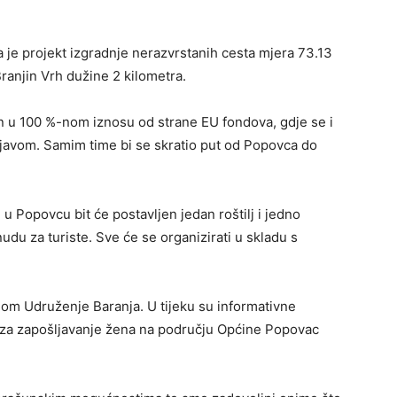
a je projekt izgradnje nerazvrstanih cesta mjera 73.13
ranjin Vrh dužine 2 kilometra.
ran u 100 %-nom iznosu od strane EU fondova, gdje se i
javom. Samim time bi se skratio put od Popovca do
 u Popovcu bit će postavljen jedan roštilj i jedno
nudu za turiste. Sve će se organizirati u skladu s
gom Udruženje Baranja. U tijeku su informativne
aj za zapošljavanje žena na području Općine Popovac