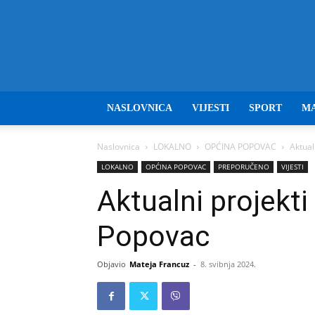
NASLOVNICA
VIJESTI
SPORT
M
Naslovnica
LOKALNO
OPĆINA POPOVAC
Aktual
LOKALNO
OPĆINA POPOVAC
PREPORUČENO
VIJESTI
Aktualni projekt
Popovac
Objavio
Mateja Francuz
-
8. svibnja 2024.