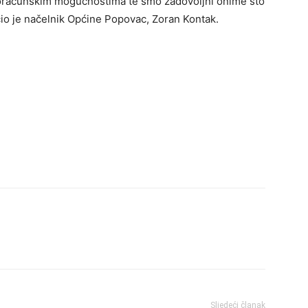
oračunskim mogućnostima te smo zadovoljni onime što
učio je načelnik Općine Popovac, Zoran Kontak.
Sljedeći članak