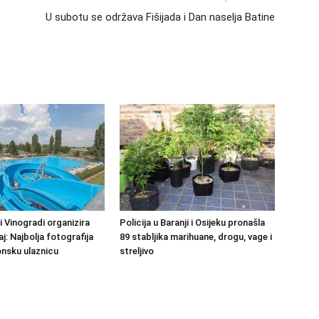
U subotu se održava Fišijada i Dan naselja Batine
 Vinogradi organizira
Policija u Baranji i Osijeku pronašla
j: Najbolja fotografija
89 stabljika marihuane, drogu, vage i
nsku ulaznicu
streljivo