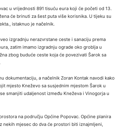
vac u vrijednosti 891 tisuću eura koji će početi od 13.
ena će brinuti za šest puta više korisnika. U tijeku su
ta., istaknuo je načelnik.
naveo izgradnju nerazvrstane ceste i sanaciju prema
 eura, zatim imamo izgradnju ograde oko groblja u
žna zbog buduće ceste koja će povezivati Šarok sa
.
tnu dokumentaciju, a načelnik Zoran Kontak navodi kako
pojit mjesto Kneževo sa susjednim mjestom Šarok u
e smanjiti udaljenost između Kneževa i Vinogorja u
 prostora na području Općine Popovac. Općine planira
 nekih mjesec do dva će prostori biti iznajmljeni,