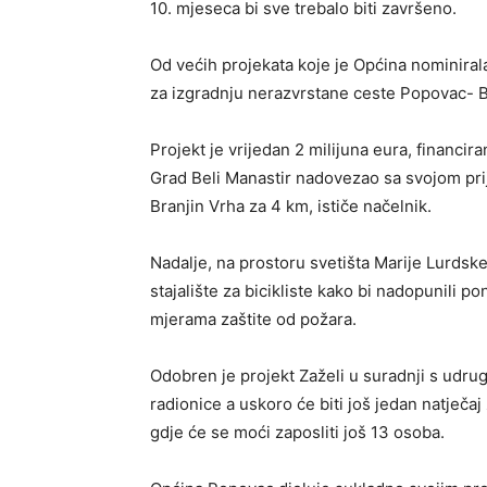
10. mjeseca bi sve trebalo biti završeno.
Od većih projekata koje je Općina nominiral
za izgradnju nerazvrstane ceste Popovac- B
Projekt je vrijedan 2 milijuna eura, financi
Grad Beli Manastir nadovezao sa svojom pri
Branjin Vrha za 4 km, ističe načelnik.
Nadalje, na prostoru svetišta Marije Lurdske
stajalište za bicikliste kako bi nadopunili po
mjerama zaštite od požara.
Odobren je projekt Zaželi u suradnji s udru
radionice a uskoro će biti još jedan natječ
gdje će se moći zaposliti još 13 osoba.