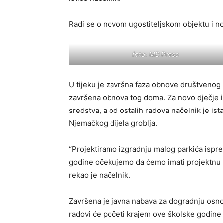
Radi se o novom ugostiteljskom objektu i no
foto: MB Press
U tijeku je završna faza obnove društvenog 
završena obnova tog doma. Za novo dječje 
sredstva, a od ostalih radova načelnik je is
Njemačkog dijela groblja.
“Projektiramo izgradnju malog parkića ispre
godine očekujemo da ćemo imati projektnu d
rekao je načelnik.
Završena je javna nabava za dogradnju osno
radovi će početi krajem ove školske godine u