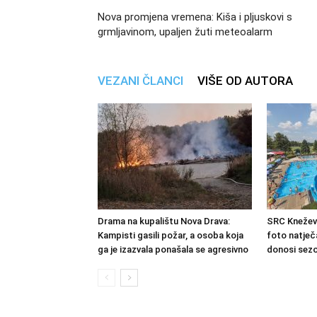
Nova promjena vremena: Kiša i pljuskovi s
grmljavinom, upaljen žuti meteoalarm
VEZANI ČLANCI
VIŠE OD AUTORA
Drama na kupalištu Nova Drava:
SRC Kneževi
Kampisti gasili požar, a osoba koja
foto natječa
ga je izazvala ponašala se agresivno
donosi sezo