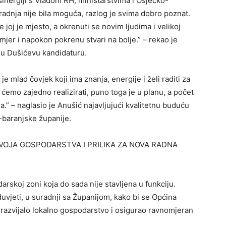
sinergiji s Vladom RH, ministarstvima i Osječko-
adnja nije bila moguća, razlog je svima dobro poznat.
 joj je mjesto, a okrenuti se novim ljudima i velikoj
smjer i napokon pokrenu stvari na bolje.” – rekao je
nu Dušićevu kandidaturu.
 mlad čovjek koji ima znanja, energije i želi raditi za
ćemo zajedno realizirati, puno toga je u planu, a počet
.” – naglasio je Anušić najavljujući kvalitetnu buduću
baranjske županije.
OJA GOSPODARSTVA I PRILIKA ZA NOVA RADNA
rskoj zoni koja do sada nije stavljena u funkciju.
duvjeti, u suradnji sa Županijom, kako bi se Općina
 razvijalo lokalno gospodarstvo i osigurao ravnomjeran