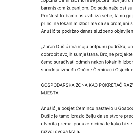
„Općina Čeminac mora se početi razvijati u 
baranjskom županijom. Do sada nažalost sur
Prošlost trebamo ostaviti iza sebe, tamo gdje
prilici na lokalnim izborima da se promjeni 
Anušić te podržao danas službeno objavlje
„Zoran Dušić ima moju potpunu podršku, on je
dobrobit svojih sumještana. Brojne projekte 
ćemo surađivati odmah nakon lokalnih izbora
suradnju između Općine Čeminac i Osječko-
GOSPODARSKA ZONA KAO POKRETAČ RAZV
MJESTA
Anušić je posjet Čemincu nastavio u Gospoda
Dušić je tamo izrazio želju da se stvore pre
otvorila prema poduzetnicima te kako bi se
razvoj ovoga kraja.