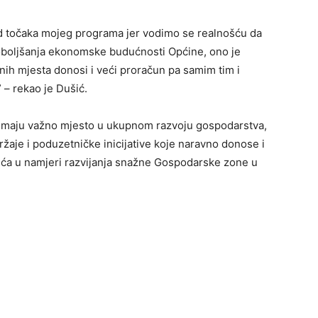
d točaka mojeg programa jer vodimo se realnošću da
poboljšanja ekonomske budućnosti Općine, ono je
ih mjesta donosi i veći proračun pa samim tim i
 – rekao je Dušić.
imaju važno mjesto u ukupnom razvoju gospodarstva,
žaje i poduzetničke inicijative koje naravno donose i
ića u namjeri razvijanja snažne Gospodarske zone u