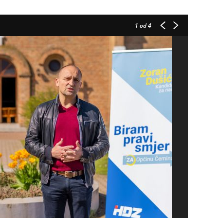
1
od 4