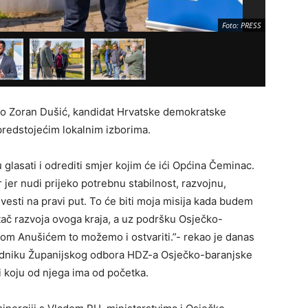
Foto: PRESS
io Zoran Dušić, kandidat Hrvatske demokratske
redstojećim lokalnim izborima.
u glasati i odrediti smjer kojim će ići Općina Čeminac.
 jer nudi prijeko potrebnu stabilnost, razvojnu,
dvesti na pravi put. To će biti moja misija kada budem
ač razvoja ovoga kraja, a uz podršku Osječko-
om Anušićem to možemo i ostvariti.”- rekao je danas
jedniku Županijskog odbora HDZ-a Osječko-baranjske
 koju od njega ima od početka.