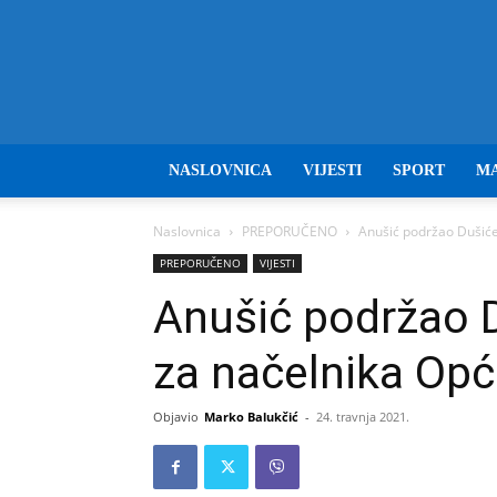
NASLOVNICA
VIJESTI
SPORT
M
Naslovnica
PREPORUČENO
Anušić podržao Dušić
PREPORUČENO
VIJESTI
Anušić podržao 
za načelnika Op
Objavio
Marko Balukčić
-
24. travnja 2021.