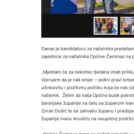
Danas je kandidaturu za načelnika predstav
zajednice za načelnika Općine Čeminac na p
„Mještani će za nekoliko tjedana imati prilik
Vjerujem da je naš smjer – jedini pravi smjer
učinkovitu i pozitivnu politiku koja će nas o
načelnik. Želim da naša Općina bude pokret
baranjske županije na čelu sa županom Ivan
Zoran Dušić te se zahvalio županu i preds
županije Ivanu Anušiću na neupitnoj podršci