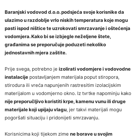
Baranjski vodovod d.o.o. podsjeća svoje korisnike da
ulazimo u razdoblje vrlo niskih temperatura koje mogu
pasti ispod ništice te uzrokovati smrzavanje i oštećenja
vodomjera. Kako bi se izbjegle neželjene štete,
građanima se preporučuje poduzeti nekoliko
jednostavnih mjera zaštite.
Prije svega, potrebno je
izolirati vodomjere i vodovodne
instalacije
postavljanjem materijala poput stiropora,
stirodura ili vreća napunjenih rastresitim izolacijskim
materijalom u vodomjerno okno. Iz tvrtke napominju kako
nije preporučljivo koristiti krpe, kamenu vunu ili druge
materijale koji upijaju vlagu
, jer takvi materijali mogu
pogoršati situaciju i pridonijeti smrzavanju.
Korisnicima koji tijekom zime
ne borave u svojim