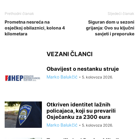
Prethodni članak
Sljedeći članak
Prometna nesreća na
Siguran dom u sezoni
osječkoj obilaznici, kolona 4
grijanja: Ovo su ključni
kilometara
savjeti i preporuke
VEZANI ČLANCI
Obavijest o nestanku struje
Marko Balukčić
-
5. kolovoza 2026.
Otkriven identitet lažnih
policajaca, koji su prevarili
Osječanku za 2300 eura
Marko Balukčić
-
5. kolovoza 2026.