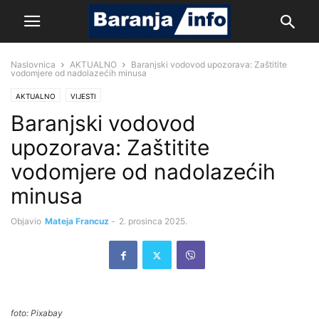
Naslovnica
AKTUALNO
Baranjski vodovod upozorava: Zaštitite
vodomjere od nadolazećih minusa
AKTUALNO
VIJESTI
Baranjski vodovod
upozorava: Zaštitite
vodomjere od nadolazećih
minusa
Objavio
Mateja Francuz
-
2. prosinca 2025.
foto: Pixabay