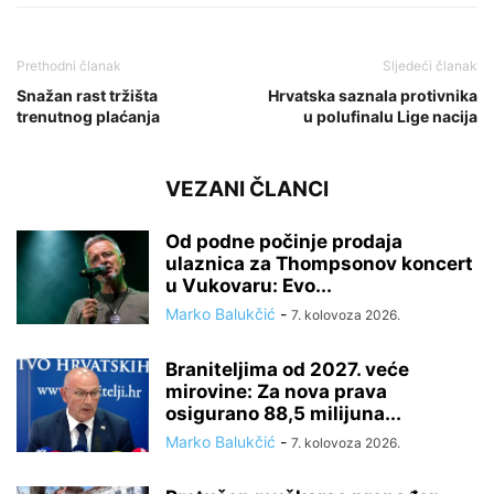
Prethodni članak
Sljedeći članak
Snažan rast tržišta
Hrvatska saznala protivnika
trenutnog plaćanja
u polufinalu Lige nacija
VEZANI ČLANCI
Od podne počinje prodaja
ulaznica za Thompsonov koncert
u Vukovaru: Evo...
Marko Balukčić
-
7. kolovoza 2026.
Braniteljima od 2027. veće
mirovine: Za nova prava
osigurano 88,5 milijuna...
Marko Balukčić
-
7. kolovoza 2026.