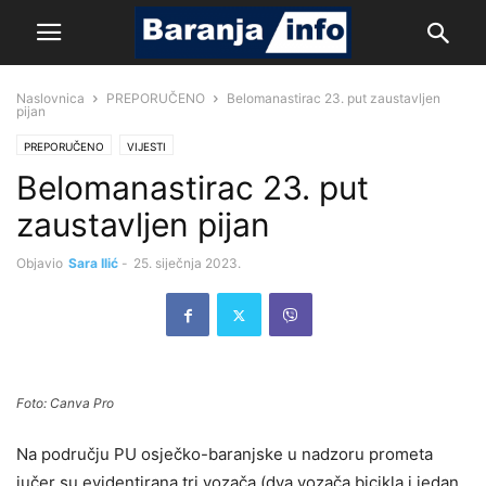
Naslovnica
PREPORUČENO
Belomanastirac 23. put zaustavljen
pijan
PREPORUČENO
VIJESTI
Belomanastirac 23. put
zaustavljen pijan
Objavio
Sara Ilić
-
25. siječnja 2023.
Foto: Canva Pro
Na području PU osječko-baranjske u nadzoru prometa
jučer su evidentirana tri vozača (dva vozača bicikla i jedan