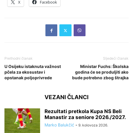
X
Facebook
Prethodni članak
Sljedeći članak
U Osijeku istaknuta važnost
Ministar Fuchs: Školska
pčela za ekosustav i
godina će se produljiti ako
opstanak poljoprivrede
bude potrebno zbog štrajka
VEZANI ČLANCI
Rezultati pretkola Kupa NS Beli
Manastir za seniore 2026./2027.
Marko Balukčić
-
9. kolovoza 2026.