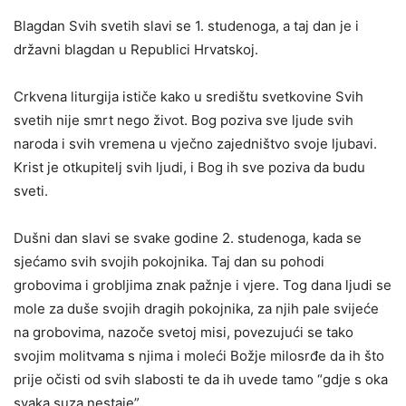
Blagdan Svih svetih slavi se 1. studenoga, a taj dan je i
državni blagdan u Republici Hrvatskoj.
Crkvena liturgija ističe kako u središtu svetkovine Svih
svetih nije smrt nego život. Bog poziva sve ljude svih
naroda i svih vremena u vječno zajedništvo svoje ljubavi.
Krist je otkupitelj svih ljudi, i Bog ih sve poziva da budu
sveti.
Dušni dan slavi se svake godine 2. studenoga, kada se
sjećamo svih svojih pokojnika. Taj dan su pohodi
grobovima i grobljima znak pažnje i vjere. Tog dana ljudi se
mole za duše svojih dragih pokojnika, za njih pale svijeće
na grobovima, nazoče svetoj misi, povezujući se tako
svojim molitvama s njima i moleći Božje milosrđe da ih što
prije očisti od svih slabosti te da ih uvede tamo “gdje s oka
svaka suza nestaje”.