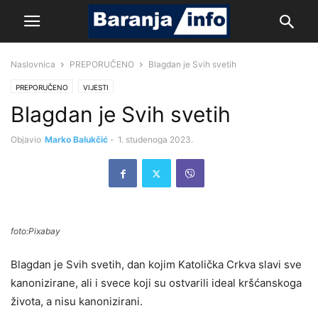
Naslovnica
PREPORUČENO
Blagdan je Svih svetih
PREPORUČENO
VIJESTI
Blagdan je Svih svetih
Objavio
Marko Balukčić
-
1. studenoga 2023.
foto:Pixabay
Blagdan je Svih svetih, dan kojim Katolička Crkva slavi sve
kanonizirane, ali i svece koji su ostvarili ideal kršćanskoga
života, a nisu kanonizirani.