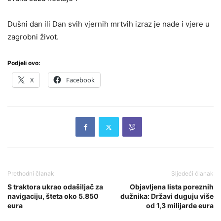
Dušni dan ili Dan svih vjernih mrtvih izraz je nade i vjere u
zagrobni život.
Podjeli ovo:
X
Facebook
Prethodni članak
Sljedeći članak
S traktora ukrao odašiljač za
Objavljena lista poreznih
navigaciju, šteta oko 5.850
dužnika: Državi duguju više
eura
od 1,3 milijarde eura