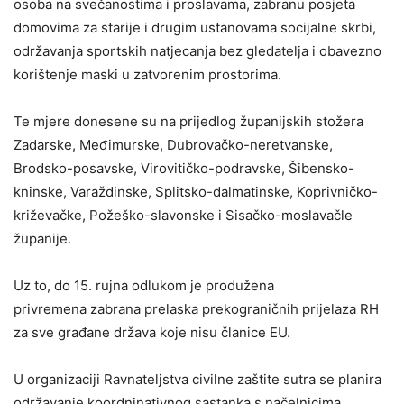
osoba na svečanostima i proslavama, zabranu posjeta
domovima za starije i drugim ustanovama socijalne skrbi,
održavanja sportskih natjecanja bez gledatelja i obavezno
korištenje maski u zatvorenim prostorima.
Te mjere donesene su na prijedlog županijskih stožera
Zadarske, Međimurske, Dubrovačko-neretvanske,
Brodsko-posavske, Virovitičko-podravske, Šibensko-
kninske, Varaždinske, Splitsko-dalmatinske, Koprivničko-
križevačke, Požeško-slavonske i Sisačko-moslavačle
županije.
Uz to, do 15. rujna odlukom je produžena
privremena zabrana prelaska prekograničnih prijelaza RH
za sve građane država koje nisu članice EU.
U organizaciji Ravnateljstva civilne zaštite sutra se planira
održavanje koordninativnog sastanka s načelnicima