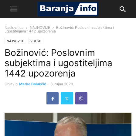
Naslovnica
NAJNOVIJE
Božinović: Poslovnim subjektima i
ugostiteljima 1442 upozorenja
NAJNOVIJE
VIJESTI
Božinović: Poslovnim
subjektima i ugostiteljima
1442 upozorenja
Objavio
Marko Balukčić
-
3. rujna 2020.