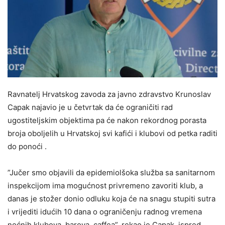
Ravnatelj Hrvatskog zavoda za javno zdravstvo Krunoslav
Capak najavio je u četvrtak da će ograničiti rad
ugostiteljskim objektima pa će nakon rekordnog porasta
broja oboljelih u Hrvatskoj svi kafići i klubovi od petka raditi
do ponoći .
”Jučer smo objavili da epidemiolšoka služba sa sanitarnom
inspekcijom ima mogućnost privremeno zavoriti klub, a
danas je stožer donio odluku koja će na snagu stupiti sutra
i vrijediti idućih 10 dana o ograničenju radnog vremena
noćnih klubova, barova, caffea”, rekao je Capak ispred