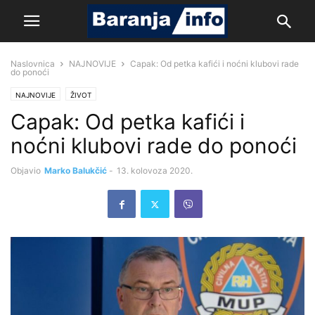
Naslovnica
NAJNOVIJE
Capak: Od petka kafići i noćni klubovi rade
do ponoći
NAJNOVIJE
ŽIVOT
Capak: Od petka kafići i
noćni klubovi rade do ponoći
Objavio
Marko Balukčić
-
13. kolovoza 2020.