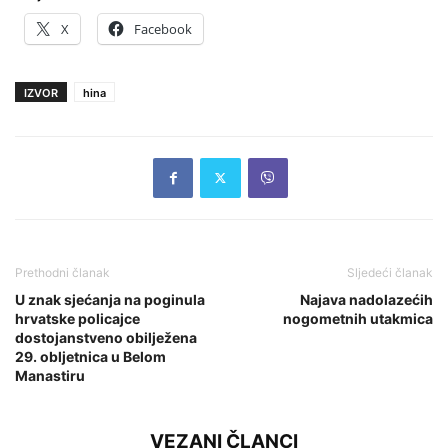
X
Facebook
IZVOR
hina
Prethodni članak
Sljedeći članak
U znak sjećanja na poginula
Najava nadolazećih
hrvatske policajce
nogometnih utakmica
dostojanstveno obilježena
29. obljetnica u Belom
Manastiru
VEZANI ČLANCI