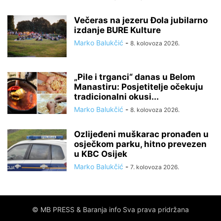
Večeras na jezeru Đola jubilarno
izdanje BURE Kulture
Marko Balukčić
-
8. kolovoza 2026.
„Pile i trganci“ danas u Belom
Manastiru: Posjetitelje očekuju
tradicionalni okusi...
Marko Balukčić
-
8. kolovoza 2026.
Ozlijeđeni muškarac pronađen u
osječkom parku, hitno prevezen
u KBC Osijek
Marko Balukčić
-
7. kolovoza 2026.
© MB PRESS & Baranja info Sva prava pridržana