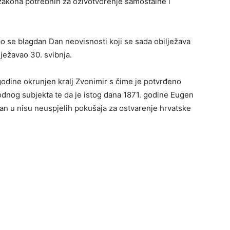
5 zakona potrebnih za oživotvorenje samostalne i
o se blagdan Dan neovisnosti koji se sada obilježava
ježavao 30. svibnja.
 godine okrunjen kralj Zvonimir s čime je potvrđeno
dnog subjekta te da je istog dana 1871. godine Eugen
n u nisu neuspjelih pokušaja za ostvarenje hrvatske