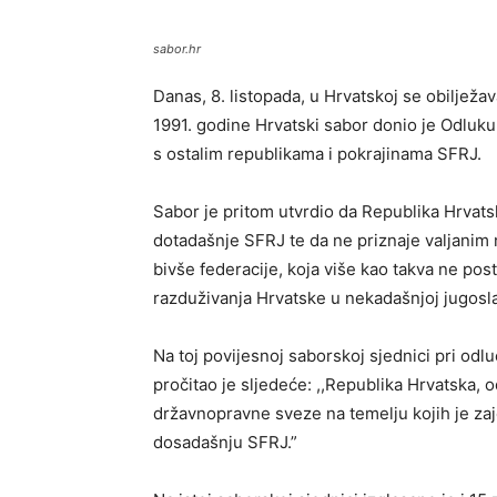
sabor.hr
Danas, 8. listopada, u Hrvatskoj se obilje
1991. godine Hrvatski sabor donio je Odluk
s ostalim republikama i pokrajinama SFRJ.
Sabor je pritom utvrdio da Republika Hrvatsk
dotadašnje SFRJ te da ne priznaje valjanim ni
bivše federacije, koja više kao takva ne pos
razduživanja Hrvatske u nekadašnjoj jugosla
Na toj povijesnoj saborskoj sjednici pri od
pročitao je sljedeće: ,,Republika Hrvatska, o
državnopravne sveze na temelju kojih je zaj
dosadašnju SFRJ.”