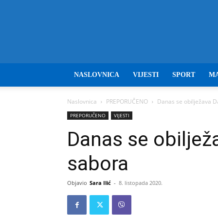
NASLOVNICA
VIJESTI
SPORT
M
Naslovnica
PREPORUČENO
Danas se obilježava 
PREPORUČENO
VIJESTI
Danas se obilje
sabora
Objavio
Sara Ilić
-
8. listopada 2020.