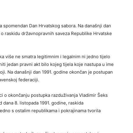
žava spomendan Dan Hrvatskog sabora. Na današnji dan
u o raskidu državnopravnih saveza Republike Hrvatske
a više ne smatra legitimnim i legalnim ni jedno tijelo
ti jedan pravni akt bilo kojeg tijela koje nastupa u ime
toji. Na današnji dan 1991. godine okončan je postupan
venskoj federaciji.
luci o okončanju postupka razduživanja Vladimir Šeks
d dana 8. listopada 1991. godine, raskida
edno s ostalim republikama i pokrajinama tvorila