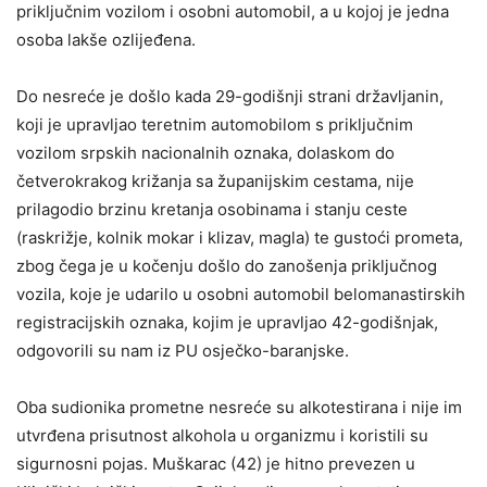
priključnim vozilom i osobni automobil, a u kojoj je jedna
osoba lakše ozlijeđena.
Do nesreće je došlo kada 29-godišnji strani državljanin,
koji je upravljao teretnim automobilom s priključnim
vozilom srpskih nacionalnih oznaka, dolaskom do
četverokrakog križanja sa županijskim cestama, nije
prilagodio brzinu kretanja osobinama i stanju ceste
(raskrižje, kolnik mokar i klizav, magla) te gustoći prometa,
zbog čega je u kočenju došlo do zanošenja priključnog
vozila, koje je udarilo u osobni automobil belomanastirskih
registracijskih oznaka, kojim je upravljao 42-godišnjak,
odgovorili su nam iz PU osječko-baranjske.
Oba sudionika prometne nesreće su alkotestirana i nije im
utvrđena prisutnost alkohola u organizmu i koristili su
sigurnosni pojas. Muškarac (42) je hitno prevezen u