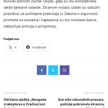
Klinički bolnički centar Osijek, gdje su mu konstatirane
lakše tjelesne ozljede. Stranom vozaču izdani su optužni
prijedlozi za počinjene prekršaje iz Zakona o sigurnosti
prometa na cestama i naplaćene su mu novčane kazne,
zaključuje policija u priopćenju.
Podjeli ovo:
X
Facebook
Prethodni članak
Sljedeći članak
Održana vježba „Nezgoda
Sve više računalnih prevara,
zrakoplova u Zračnoj luci
policija pokrenula stranicu