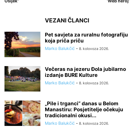
Osijek“
‘Web heroj’
VEZANI ČLANCI
Pet savjeta za ruralnu fotografiju
koja priča priču
Marko Balukčić
-
8. kolovoza 2026.
Večeras na jezeru Đola jubilarno
izdanje BURE Kulture
Marko Balukčić
-
8. kolovoza 2026.
„Pile i trganci“ danas u Belom
Manastiru: Posjetitelje očekuju
tradicionalni okusi...
Marko Balukčić
-
8. kolovoza 2026.