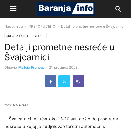
Naslovnica
PREPORUČENO
Detalji prometne nesreće u Švajcarnici
PREPORUČENO
VIJESTI
Detalji prometne nesreće u
Švajcarnici
Objavio
Mateja Francuz
-
21. prosinca 2023.
foto: MB Press
U Švajcarnici je jučer oko 13:20 sati došlo do prometne
nesreće u kojoj je sudjelovao teretni automobil s