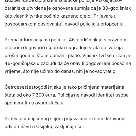
službenika Sektora kriminalističke policije PU osječko-
baranjske utvrđena je osnovana sumnja da je 30-godišnjak
kao vlasnik tvrtke počinio kazneno djelo „Prijevara u
gospodarskom poslovanju“, navodi policija u priopćenju.
Prema informacijama policije, 46-godišnjak je s pravnom
osobom dogovorio isporuku i ugradnju vrata do svibnja
prošle godine, što je odmah i platio. Vlasnik tvrtke držao je
46-godišnjaka u zabludi da će obaviti dogovoreni posao na
vrijeme, što nije učinio do danas, niti je novac vratio.
Četrdesetšestogodišnjaku je tako pričinjena materijalna
šteta od oko 7.300 eura. Policija ne navodi identitet osoba
spomenutih u ovom slučaju.
Protiv osumnjičenog slijedi prijava nadležnom državnom
odvjetništvu u Osijeku, zaključuje se.