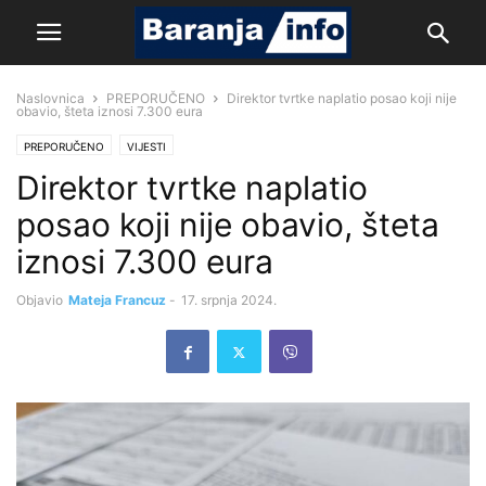
Naslovnica
PREPORUČENO
Direktor tvrtke naplatio posao koji nije
obavio, šteta iznosi 7.300 eura
PREPORUČENO
VIJESTI
Direktor tvrtke naplatio
posao koji nije obavio, šteta
iznosi 7.300 eura
Objavio
Mateja Francuz
-
17. srpnja 2024.