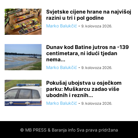
Svjetske cijene hrane na najvišoj
razini u tri i pol godine
Marko Balukčić
-
9. kolovoza 2026.
Dunav kod Batine jutros na -139
centimetara, ni idući tjedan
nema...
Marko Balukčić
-
9. kolovoza 2026.
Pokušaj ubojstva u osječkom
parku: Muškarcu zadao više
ubodnih i reznih...
Marko Balukčić
-
9. kolovoza 2026.
© MB PRESS & Baranja info Sva prava pridržana