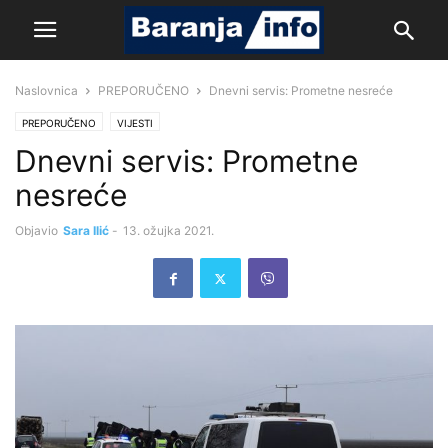
Naslovnica
PREPORUČENO
Dnevni servis: Prometne nesreće
PREPORUČENO
VIJESTI
Dnevni servis: Prometne
nesreće
Objavio
Sara Ilić
-
13. ožujka 2021.