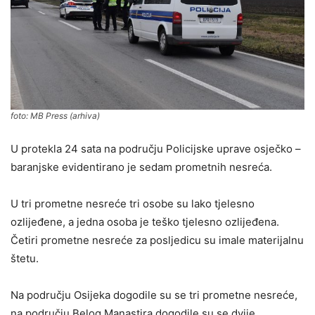
foto: MB Press (arhiva)
U protekla 24 sata na području Policijske uprave osječko –
baranjske evidentirano je sedam prometnih nesreća.
U tri prometne nesreće tri osobe su lako tjelesno
ozlijeđene, a jedna osoba je teško tjelesno ozlijeđena.
Četiri prometne nesreće za posljedicu su imale materijalnu
štetu.
Na području Osijeka dogodile su se tri prometne nesreće,
na području Belog Manastira dogodile su se dvije