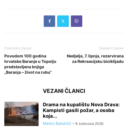
Prethodni članak
Sljedeći članak
Povodom 100 godina
Nedjelja, 7. lipnja, rezervirana
hrvatske Baranje u Topolju
za Rekreacijsku biciklijadu
predstavljena knjiga
„Baranja – život na rubu“
VEZANI ČLANCI
Drama na kupalištu Nova Drava:
Kampisti gasili požar, a osoba
koja...
Marko Balukčić
-
6. kolovoza 2026.