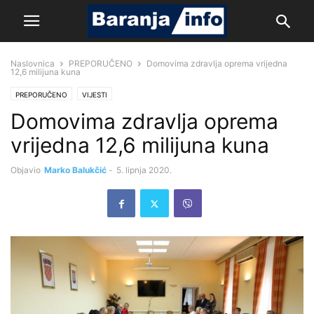
Naslovnica
PREPORUČENO
Domovima zdravlja oprema vrijedna
12,6 milijuna kuna
PREPORUČENO
VIJESTI
Domovima zdravlja oprema
vrijedna 12,6 milijuna kuna
Objavio
Marko Balukčić
-
5. lipnja 2020.