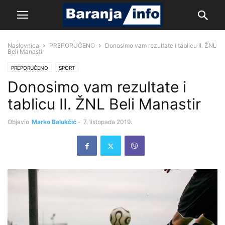
Naslovnica
PREPORUČENO
Donosimo vam rezultate i tablicu II. ŽNL
Beli Manastir
PREPORUČENO
SPORT
Donosimo vam rezultate i
tablicu II. ŽNL Beli Manastir
Objavio
Marko Balukčić
-
7. listopada 2019.