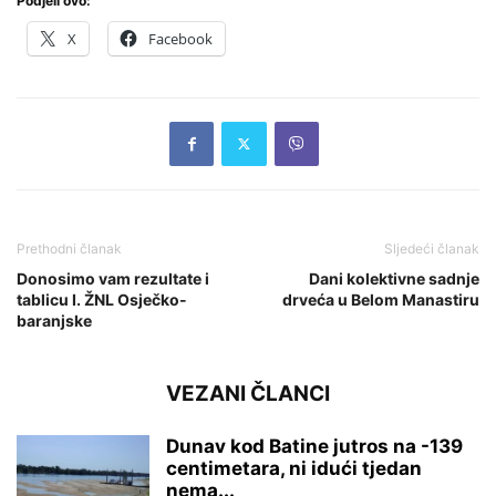
Podjeli ovo:
X
Facebook
Prethodni članak
Sljedeći članak
Donosimo vam rezultate i
Dani kolektivne sadnje
tablicu I. ŽNL Osječko-
drveća u Belom Manastiru
baranjske
VEZANI ČLANCI
Dunav kod Batine jutros na -139
centimetara, ni idući tjedan
nema...