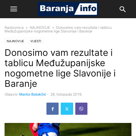
Naslovnica
NAJNOVIJE
Donosimo vam rezultate i tablicu
Međužupanijske nogometne lige Slavonije i Baranje
NAJNOVIJE
VIJESTI
Donosimo vam rezultate i
tablicu Međužupanijske
nogometne lige Slavonije i
Baranje
Objavio
Marko Balukčić
-
28. listopada 2019.