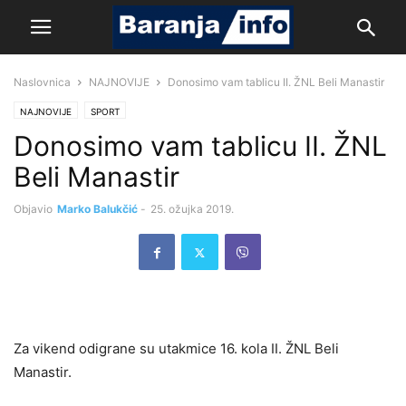
Naslovnica
NAJNOVIJE
Donosimo vam tablicu II. ŽNL Beli Manastir
NAJNOVIJE
SPORT
Donosimo vam tablicu II. ŽNL
Beli Manastir
Objavio
Marko Balukčić
-
25. ožujka 2019.
Za vikend odigrane su utakmice 16. kola II. ŽNL Beli
Manastir.