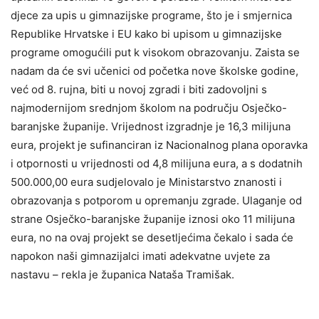
djece za upis u gimnazijske programe, što je i smjernica
Republike Hrvatske i EU kako bi upisom u gimnazijske
programe omogućili put k visokom obrazovanju. Zaista se
nadam da će svi učenici od početka nove školske godine,
već od 8. rujna, biti u novoj zgradi i biti zadovoljni s
najmodernijom srednjom školom na području Osječko-
baranjske županije. Vrijednost izgradnje je 16,3 milijuna
eura, projekt je sufinanciran iz Nacionalnog plana oporavka
i otpornosti u vrijednosti od 4,8 milijuna eura, a s dodatnih
500.000,00 eura sudjelovalo je Ministarstvo znanosti i
obrazovanja s potporom u opremanju zgrade. Ulaganje od
strane Osječko-baranjske županije iznosi oko 11 milijuna
eura, no na ovaj projekt se desetljećima čekalo i sada će
napokon naši gimnazijalci imati adekvatne uvjete za
nastavu – rekla je županica Nataša Tramišak.