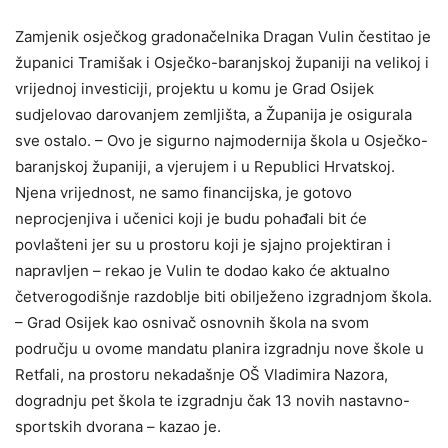
Zamjenik osječkog gradonačelnika Dragan Vulin čestitao je
županici Tramišak i Osječko-baranjskoj županiji na velikoj i
vrijednoj investiciji, projektu u komu je Grad Osijek
sudjelovao darovanjem zemljišta, a Županija je osigurala
sve ostalo. – Ovo je sigurno najmodernija škola u Osječko-
baranjskoj županiji, a vjerujem i u Republici Hrvatskoj.
Njena vrijednost, ne samo financijska, je gotovo
neprocjenjiva i učenici koji je budu pohađali bit će
povlašteni jer su u prostoru koji je sjajno projektiran i
napravljen – rekao je Vulin te dodao kako će aktualno
četverogodišnje razdoblje biti obilježeno izgradnjom škola.
– Grad Osijek kao osnivač osnovnih škola na svom
području u ovome mandatu planira izgradnju nove škole u
Retfali, na prostoru nekadašnje OŠ Vladimira Nazora,
dogradnju pet škola te izgradnju čak 13 novih nastavno-
sportskih dvorana – kazao je.