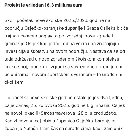
Projekt je vrijedan 16,3 milijuna eura
Skori početak nove školske 2025./2026. godine na
području Osječko-baranjske županije i Grada Osijeka bit će
trajno upamćen poglavito po izgradnji nove zgrade I.
gimnazije Osijek kao jednoj od najvećih i najznačajnijih
investicija u školstvu na ovom području. Nastava će se od
tada održavati u novoizgrađenom školskom kompleksu –
prekrasnoj, modernoj zgradi sa suvremeno opremljenim
učionicama i novom sportskom dvoranom – te uređenim
okolišem.
Do početka nove školske godine ostalo je još dva tjedna,
pa je danas, 25. kolovoza 2025. godine I. gimnaziju Osijek
na novoj lokaciji (Strossmayerova 128 b, u produžetku
Kanižlićeve ulice) obišla županica Osječko-baranjske
županije Nataša Tramišak sa suradnicima, kao i zamjenik