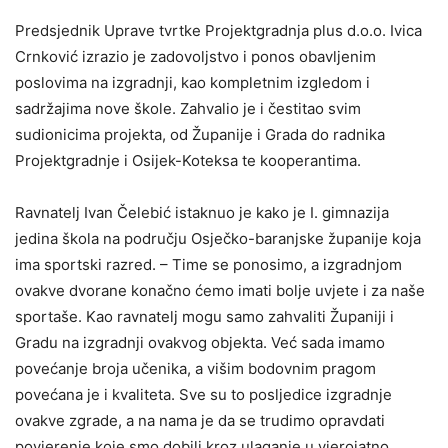
Predsjednik Uprave tvrtke Projektgradnja plus d.o.o. Ivica
Crnković izrazio je zadovoljstvo i ponos obavljenim
poslovima na izgradnji, kao kompletnim izgledom i
sadržajima nove škole. Zahvalio je i čestitao svim
sudionicima projekta, od Županije i Grada do radnika
Projektgradnje i Osijek-Koteksa te kooperantima.
Ravnatelj Ivan Čelebić istaknuo je kako je I. gimnazija
jedina škola na području Osječko-baranjske županije koja
ima sportski razred. – Time se ponosimo, a izgradnjom
ovakve dvorane konačno ćemo imati bolje uvjete i za naše
sportaše. Kao ravnatelj mogu samo zahvaliti Županiji i
Gradu na izgradnji ovakvog objekta. Već sada imamo
povećanje broja učenika, a višim bodovnim pragom
povećana je i kvaliteta. Sve su to posljedice izgradnje
ovakve zgrade, a na nama je da se trudimo opravdati
povjerenje koje smo dobili kroz ulaganje u vjerojatno