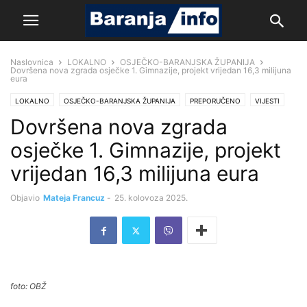
Naslovnica
LOKALNO
OSJEČKO-BARANJSKA ŽUPANIJA
Dovršena nova zgrada osječke 1. Gimnazije, projekt vrijedan 16,3 milijuna
eura
LOKALNO
OSJEČKO-BARANJSKA ŽUPANIJA
PREPORUČENO
VIJESTI
Dovršena nova zgrada
osječke 1. Gimnazije, projekt
vrijedan 16,3 milijuna eura
Objavio
Mateja Francuz
-
25. kolovoza 2025.
foto: OBŽ