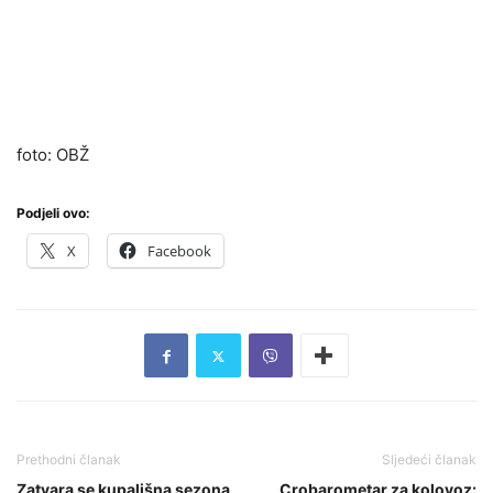
foto: OBŽ
Podjeli ovo:
X
Facebook
Prethodni članak
Sljedeći članak
Zatvara se kupališna sezona
Crobarometar za kolovoz: