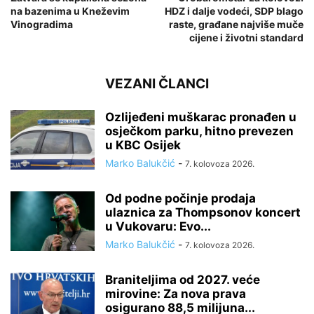
na bazenima u Kneževim
HDZ i dalje vodeći, SDP blago
Vinogradima
raste, građane najviše muče
cijene i životni standard
VEZANI ČLANCI
Ozlijeđeni muškarac pronađen u
osječkom parku, hitno prevezen
u KBC Osijek
Marko Balukčić
-
7. kolovoza 2026.
Od podne počinje prodaja
ulaznica za Thompsonov koncert
u Vukovaru: Evo...
Marko Balukčić
-
7. kolovoza 2026.
Braniteljima od 2027. veće
mirovine: Za nova prava
osigurano 88,5 milijuna...