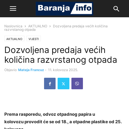
Naslovnica
AKTUALNO
Dozvoljena predaja većih količina
razvrstanog otpada
AKTUALNO
VIJESTI
Dozvoljena predaja većih
količina razvrstanog otpada
Objavio
Mateja Francuz
-
11. kolovoza 2025.
Prema rasporedu, odvoz otpadnog papira u
kolovozu provodit će se od 18., a otpadne plastike od 25.