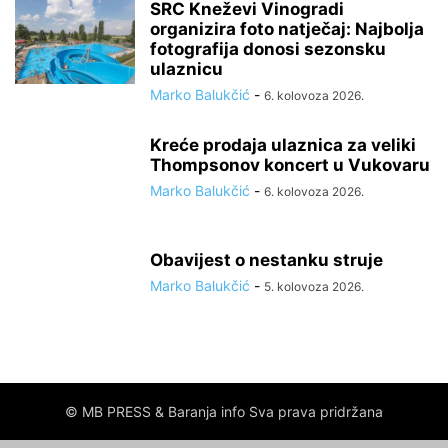
SRC Kneževi Vinogradi
organizira foto natječaj: Najbolja
fotografija donosi sezonsku
ulaznicu
Marko Balukčić
-
6. kolovoza 2026.
Kreće prodaja ulaznica za veliki
Thompsonov koncert u Vukovaru
Marko Balukčić
-
6. kolovoza 2026.
Obavijest o nestanku struje
Marko Balukčić
-
5. kolovoza 2026.
© MB PRESS & Baranja info Sva prava pridržana