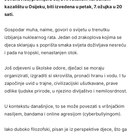
kazalištu u Osijeku, biti izvedena u petak, 7. ožujka u 20
sati.
Gospodar muha, naime, govori o svijetu u trenutku
izbijanja nuklearnog rata. Jedan od zrakoplova kojima se
djeca sklanjaju s poprišta smaka svijeta doživljava nesreću
i pada na tropski, nenastanjen otok.
Još odjeveni u školske odore, dječaci se moraju
organizirati, izgraditi si skrovišta, pronaći hranu i vodu. I tu
započinje uvid u trajne, civilizacijski ušutkavane, prave
odlike ljudske prirode, u njezino divljaštvo i nemilosrdnost.
U kontekstu današnjice, to se može povezati s vršnjačkim
nasiljem, bandama i online agresijom (cyberbullyingom).
Iako duboko filozofski, pisan je iz perspektive djece, što ga