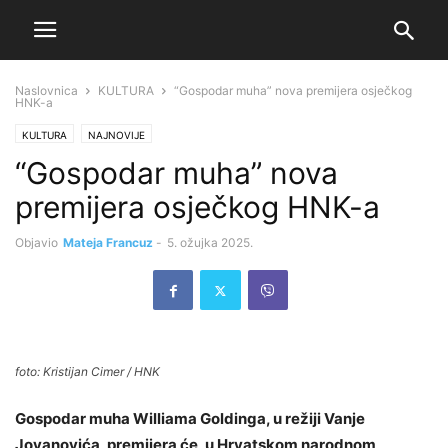
Naslovnica
KULTURA
“Gospodar muha” nova premijera osječkog
HNK-a
KULTURA
NAJNOVIJE
“Gospodar muha” nova
premijera osječkog HNK-a
Objavio
Mateja Francuz
-
5. ožujka 2025.
foto: Kristijan Cimer / HNK
Gospodar muha Williama Goldinga, u režiji Vanje
Jovanovića, premijera će, u Hrvatskom narodnom