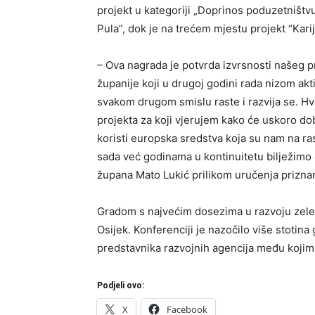
projekt u kategoriji „Doprinos poduzetništ
Pula”, dok je na trećem mjestu projekt “Kari
– Ova nagrada je potvrda izvrsnosti našeg
županije koji u drugoj godini rada nizom a
svakom drugom smislu raste i razvija se. Hva
projekta za koji vjerujem kako će uskoro dob
koristi europska sredstva koja su nam na r
sada već godinama u kontinuitetu bilježimo 
župana Mato Lukić prilikom uručenja priznan
Gradom s najvećim dosezima u razvoju zeleni
Osijek. Konferenciji je nazočilo više stotin
predstavnika razvojnih agencija među kojima 
Podjeli ovo:
X
Facebook