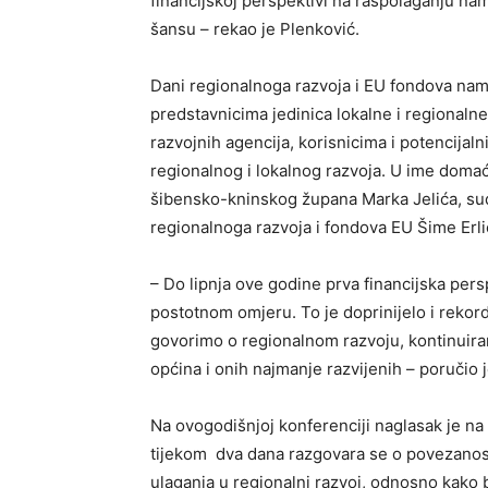
financijskoj perspektivi na raspolaganju nam
šansu – rekao je Plenković.
Dani regionalnoga razvoja i EU fondova nam
predstavnicima jedinica lokalne i regionaln
razvojnih agencija, korisnicima i potencijal
regionalnog i lokalnog razvoja. U ime domać
šibensko-kninskog župana Marka Jelića, sudi
regionalnoga razvoja i fondova EU Šime Erli
– Do lipnja ove godine prva financijska per
postotnom omjeru. To je doprinijelo i rek
govorimo o regionalnom razvoju, kontinuiran
općina i onih najmanje razvijenih – poručio je
Na ovogodišnjoj konferenciji naglasak je n
tijekom dva dana razgovara se o povezanos
ulaganja u regionalni razvoj, odnosno kako bo