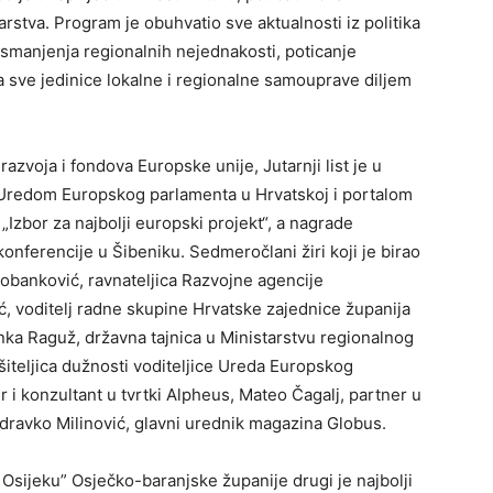
rstva. Program je obuhvatio sve aktualnosti iz politika
smanjenja regionalnih nejednakosti, poticanje
za sve jedinice lokalne i regionalne samouprave diljem
azvoja i fondova Europske unije, Jutarnji list je u
 Uredom Europskog parlamenta u Hrvatskoj i portalom
Izbor za najbolji europski projekt“, a nagrade
onferencije u Šibeniku. Sedmeročlani žiri koji je birao
Čobanković, ravnateljica Razvojne agencije
, voditelj radne skupine Hrvatske zajednice županija
ka Raguž, državna tajnica u Ministarstvu regionalnog
ršiteljica dužnosti voditeljice Ureda Europskog
r i konzultant u tvrtki Alpheus, Mateo Čagalj, partner u
Zdravko Milinović, glavni urednik magazina Globus.
Osijeku” Osječko-baranjske županije drugi je najbolji