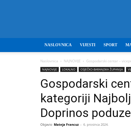
NASLOVNICA
VIJESTI
SPORT
M
Naslovnica
NAJNOVIJE
Gospodarski centar – vicepr
NAJNOVIJE
LOKALNO
OSJEČKO-BARANJSKA ŽUPANIJA
VI
Gospodarski cent
kategoriji Najbol
Doprinos poduze
Objavio
Mateja Francuz
-
6. prosinca 2024.