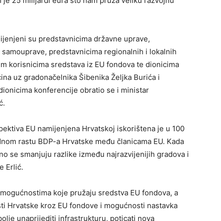
 je 25 milijardi eura što nam pruža veliku razvojnu
ijenjeni su predstavnicima državne uprave,
e samouprave, predstavnicima regionalnih i lokalnih
nim korisnicima sredstava iz EU fondova te dionicima
ina uz gradonačelnika Šibenika Željka Burića i
onicima konferencije obratio se i ministar
ć.
spektiva EU namijenjena Hrvatskoj iskorištena je u 100
ordnom rastu BDP-a Hrvatske među članicama EU. Kada
o se smanjuju razlike između najrazvijenijih gradova i
 Erlić.
a mogućnostima koje pružaju sredstva EU fondova, a
ti Hrvatske kroz EU fondove i mogućnosti nastavka
lje unaprijediti infrastrukturu, poticati nova