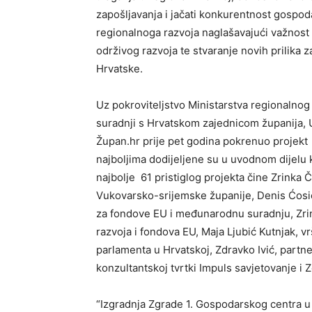
zapošljavanja i jačati konkurentnost gospoda
regionalnoga razvoja naglašavajući važnost 
održivog razvoja te stvaranje novih prilika 
Hrvatske.
Uz pokroviteljstvo Ministarstva regionalnog r
suradnji s Hrvatskom zajednicom županija,
Župan.hr prije pet godina pokrenuo projekt „
najboljima dodijeljene su u uvodnom dijelu k
najbolje 61 pristiglog projekta čine Zrinka 
Vukovarsko-srijemske županije, Denis Ćosić
za fondove EU i međunarodnu suradnju, Zrin
razvoja i fondova EU, Maja Ljubić Kutnjak, v
parlamenta u Hrvatskoj, Zdravko Ivić, partne
konzultantskoj tvrtki Impuls savjetovanje i 
“Izgradnja Zgrade 1. Gospodarskog centra u 