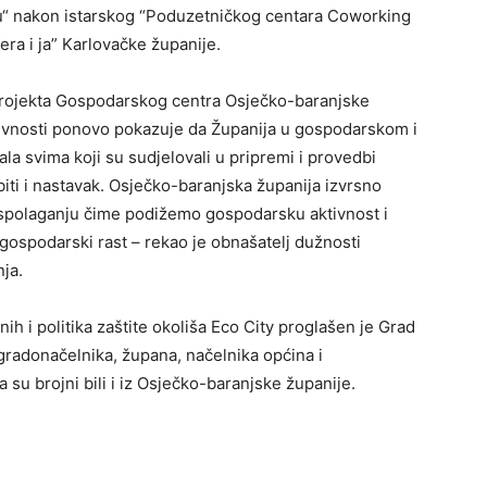
vu“ nakon istarskog “Poduzetničkog centara Coworking
jera i ja” Karlovačke županije.
 projekta Gospodarskog centra Osječko-baranjske
ktivnosti ponovo pokazuje da Županija u gospodarskom i
la svima koji su sudjelovali u pripremi i provedbi
iti i nastavak. Osječko-baranjska županija izvrsno
aspolaganju čime podižemo gospodarsku aktivnost i
gospodarski rast – rekao je obnašatelj dužnosti
ja.
h i politika zaštite okoliša Eco City proglašen je Grad
a gradonačelnika, župana, načelnika općina i
su brojni bili i iz Osječko-baranjske županije.