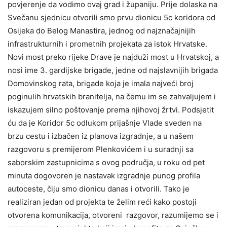
povjerenje da vodimo ovaj grad i županiju. Prije dolaska na
Svečanu sjednicu otvorili smo prvu dionicu 5c koridora od
Osijeka do Belog Manastira, jednog od najznačajnijih
infrastrukturnih i prometnih projekata za istok Hrvatske.
Novi most preko rijeke Drave je najduži most u Hrvatskoj, a
nosi ime 3. gardijske brigade, jedne od najslavnijih brigada
Domovinskog rata, brigade koja je imala najveći broj
poginulih hrvatskih branitelja, na čemu im se zahvaljujem i
iskazujem silno poštovanje prema njihovoj žrtvi. Podsjetit
ću da je Koridor 5c odlukom prijašnje Vlade sveden na
brzu cestu i izbačen iz planova izgradnje, a u našem
razgovoru s premijerom Plenkovićem i u suradnji sa
saborskim zastupnicima s ovog područja, u roku od pet
minuta dogovoren je nastavak izgradnje punog profila
autoceste, čiju smo dionicu danas i otvorili. Tako je
realiziran jedan od projekta te želim reći kako postoji
otvorena komunikacija, otvoreni razgovor, razumijemo se i