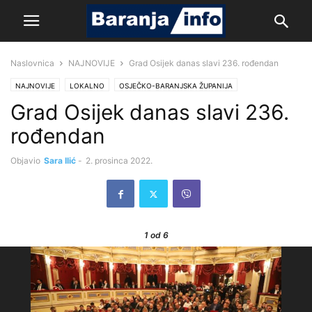
Naslovnica
NAJNOVIJE
Grad Osijek danas slavi 236. rođendan
NAJNOVIJE
LOKALNO
OSJEČKO-BARANJSKA ŽUPANIJA
Grad Osijek danas slavi 236.
rođendan
Objavio
Sara Ilić
-
2. prosinca 2022.
1
od 6