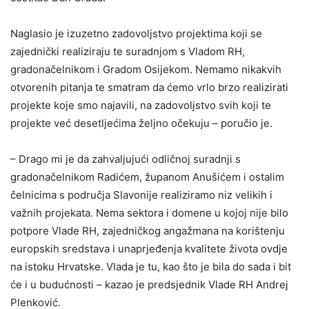
Naglasio je izuzetno zadovoljstvo projektima koji se
zajednički realiziraju te suradnjom s Vladom RH,
gradonačelnikom i Gradom Osijekom. Nemamo nikakvih
otvorenih pitanja te smatram da ćemo vrlo brzo realizirati
projekte koje smo najavili, na zadovoljstvo svih koji te
projekte već desetljećima željno očekuju – poručio je.
– Drago mi je da zahvaljujući odličnoj suradnji s
gradonačelnikom Radićem, županom Anušićem i ostalim
čelnicima s područja Slavonije realiziramo niz velikih i
važnih projekata. Nema sektora i domene u kojoj nije bilo
potpore Vlade RH, zajedničkog angažmana na korištenju
europskih sredstava i unaprjeđenja kvalitete života ovdje
na istoku Hrvatske. Vlada je tu, kao što je bila do sada i bit
će i u budućnosti – kazao je predsjednik Vlade RH Andrej
Plenković.