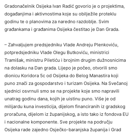
Gradonačelnik Osijeka Ivan Radić govorio je o projektima,
događanjima i aktivnostima koje su obilježile proteklu
godinu te o planovima za naredno razdoblje. Svim
građankama i građanima Osijeka čestitao je Dan Grada.
– Zahvaljujem predsjedniku Vlade Andreju Plenkoviću,
potpredsjedniku Vlade Olegu Butkoviću, ministrici
Tramišak, ministru Piletiću i brojnim drugim dužnosnicima
na dolasku na Dan grada. Lijepo je počeo, otvorili smo
dionicu Koridora 5c od Osijeka do Belog Manastira koji
puno znači za gospodarstvo i turizam Osijeka. Na Svečanoj
sjednici osvrnuli smo se na projekte koje smo napravili
unatrag godinu dana, kojih je uistinu puno. Više je od
milijardu kuna investicija, dijelom financiranih iz gradskog
proračuna, dijelom iz županijskog, a isto tako iz fondova EU
i nacionalne komponente. Sve projekte na području
Osijeka rade zajedno Osječko-baranjska županija i Grad