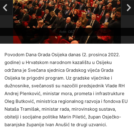
foto: OBŽ
Povodom Dana Grada Osijeka danas (2. prosinca 2022.
godine) u Hrvatskom narodnom kazalištu u Osijeku
održana je Svečana sjednica Gradskog vijeća Grada
Osijeka te prigodni program. Uz gradske vijećnike i
dužnosnike, svečanosti su nazočili predsjednik Vlade RH
Andrej Plenković, ministar mora, prometa i infrastrukture
Oleg Butković, ministrica regionalnog razvoja i fondova EU
Nataša Tramišak, ministar rada, mirovinskog sustava,
obitelji i socijalne politike Marin Piletić, župan Osječko-
baranjske županije Ivan Anušić te drugi uzvanici.