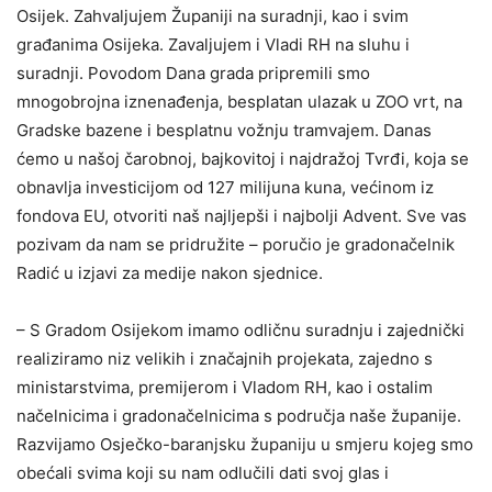
Osijek. Zahvaljujem Županiji na suradnji, kao i svim
građanima Osijeka. Zavaljujem i Vladi RH na sluhu i
suradnji. Povodom Dana grada pripremili smo
mnogobrojna iznenađenja, besplatan ulazak u ZOO vrt, na
Gradske bazene i besplatnu vožnju tramvajem. Danas
ćemo u našoj čarobnoj, bajkovitoj i najdražoj Tvrđi, koja se
obnavlja investicijom od 127 milijuna kuna, većinom iz
fondova EU, otvoriti naš najljepši i najbolji Advent. Sve vas
pozivam da nam se pridružite – poručio je gradonačelnik
Radić u izjavi za medije nakon sjednice.
– S Gradom Osijekom imamo odličnu suradnju i zajednički
realiziramo niz velikih i značajnih projekata, zajedno s
ministarstvima, premijerom i Vladom RH, kao i ostalim
načelnicima i gradonačelnicima s područja naše županije.
Razvijamo Osječko-baranjsku županiju u smjeru kojeg smo
obećali svima koji su nam odlučili dati svoj glas i