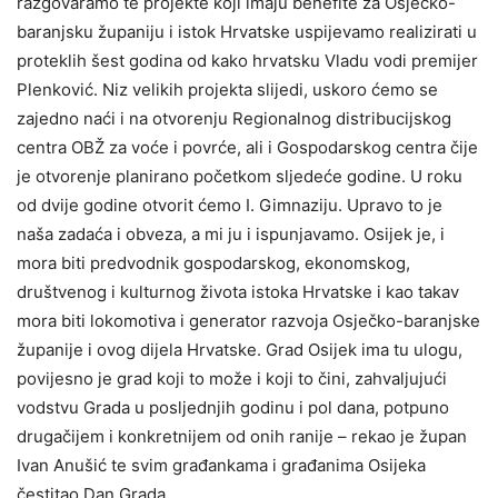
razgovaramo te projekte koji imaju benefite za Osječko-
baranjsku županiju i istok Hrvatske uspijevamo realizirati u
proteklih šest godina od kako hrvatsku Vladu vodi premijer
Plenković. Niz velikih projekta slijedi, uskoro ćemo se
zajedno naći i na otvorenju Regionalnog distribucijskog
centra OBŽ za voće i povrće, ali i Gospodarskog centra čije
je otvorenje planirano početkom sljedeće godine. U roku
od dvije godine otvorit ćemo I. Gimnaziju. Upravo to je
naša zadaća i obveza, a mi ju i ispunjavamo. Osijek je, i
mora biti predvodnik gospodarskog, ekonomskog,
društvenog i kulturnog života istoka Hrvatske i kao takav
mora biti lokomotiva i generator razvoja Osječko-baranjske
županije i ovog dijela Hrvatske. Grad Osijek ima tu ulogu,
povijesno je grad koji to može i koji to čini, zahvaljujući
vodstvu Grada u posljednjih godinu i pol dana, potpuno
drugačijem i konkretnijem od onih ranije – rekao je župan
Ivan Anušić te svim građankama i građanima Osijeka
čestitao Dan Grada.