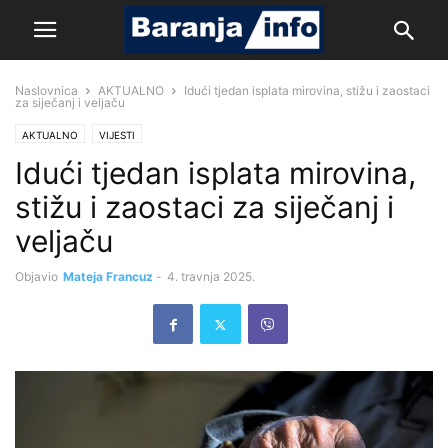
Naslovnica
AKTUALNO
Idući tjedan isplata mirovina, stižu i zaostaci
za siječanj i veljaču
AKTUALNO
VIJESTI
Idući tjedan isplata mirovina,
stižu i zaostaci za siječanj i
veljaču
Objavio
Mateja Francuz
-
4. travnja 2025.