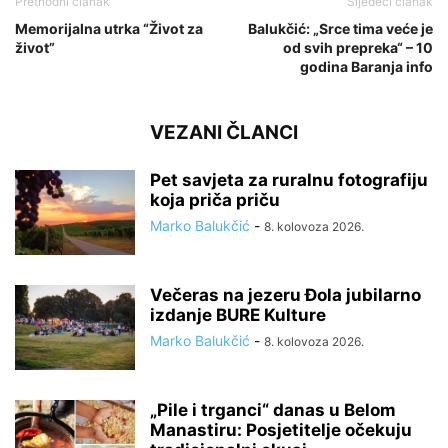
Prethodni članak
Sljedeći članak
Memorijalna utrka “Život za
Balukčić: „Srce tima veće je
život”
od svih prepreka“ – 10
godina Baranja info
VEZANI ČLANCI
Pet savjeta za ruralnu fotografiju
koja priča priču
Marko Balukčić
-
8. kolovoza 2026.
Večeras na jezeru Đola jubilarno
izdanje BURE Kulture
Marko Balukčić
-
8. kolovoza 2026.
„Pile i trganci“ danas u Belom
Manastiru: Posjetitelje očekuju