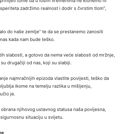
prinijeti tome da u lošim vremenima ne klonemo ni
periteta zadržimo realnost i dodir s čvrstim tlom”,
stalo do naše zemlje” te da se prestanemo zanositi
a nas kada nam bude teško.
itih slabosti, a gotovo da nema veće slabosti od mržnje,
u drugačiji od nas, koji su slabiji.
nje najmračnijih epizoda vlastite povijesti, teško da
ublja ikome na temelju razlika u mišljenju,
učio je.
e obrana njihovog ustavnog statusa naša povijesna,
sigurnosnu situaciju u svijetu.
ve