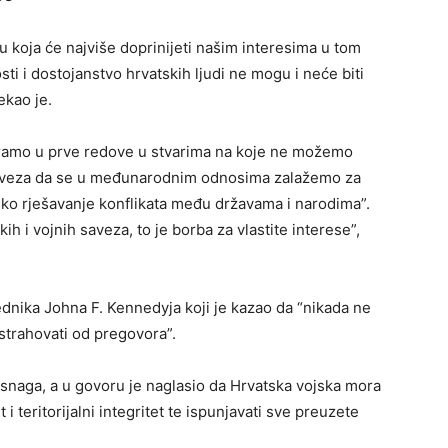
u koja će najviše doprinijeti našim interesima u tom
ti i dostojanstvo hrvatskih ljudi ne mogu i neće biti
rekao je.
ramo u prve redove u stvarima na koje ne možemo
 obveza da se u međunarodnim odnosima zalažemo za
ko rješavanje konflikata među državama i narodima”.
kih i vojnih saveza, to je borba za vlastite interese”,
ednika Johna F. Kennedyja koji je kazao da “nikada ne
 strahovati od pregovora”.
 snaga, a u govoru je naglasio da Hrvatska vojska mora
i teritorijalni integritet te ispunjavati sve preuzete