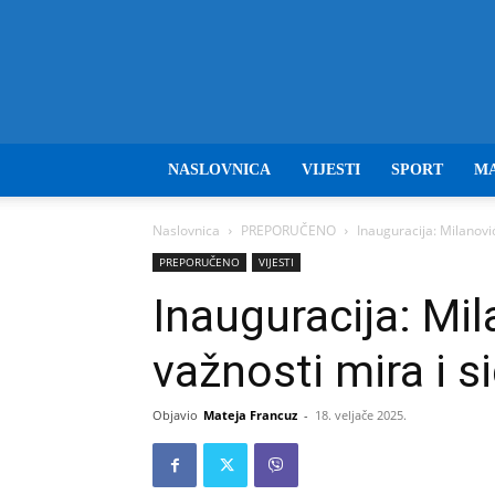
NASLOVNICA
VIJESTI
SPORT
M
Naslovnica
PREPORUČENO
Inauguracija: Milanovi
PREPORUČENO
VIJESTI
Inauguracija: Mi
važnosti mira i s
Objavio
Mateja Francuz
-
18. veljače 2025.