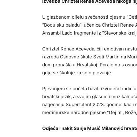
Izvedba Chriztel Renae Aceveda nikoga ni
U glazbenom dijelu svečanosti pjesmu “Cetina
“Bodulsku baladu”, učenica Chriztel Renae 
Ansambl Lado fragmente iz “Slavonske kralj
Chriztel Renae Aceveda, čiji emotivan nast
razreda Osnovne škole Sveti Martin na Muri ko
dom pronašla u Hrvatskoj. Paralelno s osn
gdje se školuje za solo pjevanje.
Pjevanjem se počela baviti izvodeći tradici
hrvatski jezik, a svojim glasom i muzikalnošć
natjecanju Supertalent 2023. godine, kao i
međimurske narodne pjesme “Dej mi, Bože, 
Odjeća i nakit Sanje Musić Milanović hrvats