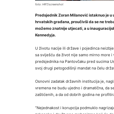
foto: HRT/screenshot
Predsjednik Zoran Milanović istaknuo je u 
hrvatskih građana, proučivši da se ne treb
možemo znatnije utjecati, a u inauguracijs
Kennedyja.
U životu nacije ili države i pojedinca neizb
sa sviješću da život nije samo mirno more i 
predsjednika na Pantovčaku pred sucima Ust
svoj drugi petogodišnji mandat na čelu drža
Osnovni zadatak državnih institucija je, nagl
vremena ne budu ujedno i dramatična, da se 
zaštićenih, a da od dobrih godina ne profitir
“Nejednakost i korupcija podmuklo nagrizaju 