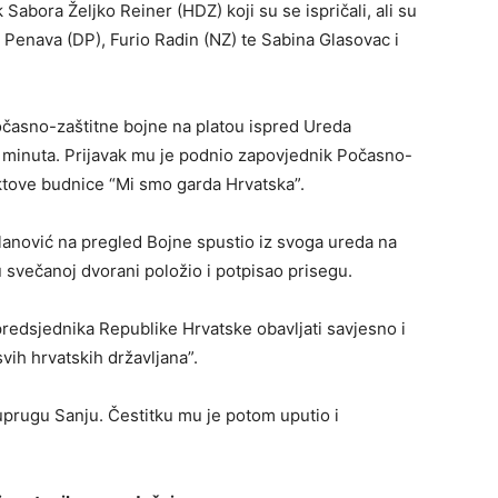
abora Željko Reiner (HDZ) koji su se ispričali, ali su
n Penava (DP), Furio Radin (NZ) te Sabina Glasovac i
Počasno-zaštitne bojne na platou ispred Ureda
5 minuta. Prijavak mu je podnio zapovjednik Počasno-
aktove budnice “Mi smo garda Hrvatska”.
anović na pregled Bojne spustio iz svoga ureda na
svečanoj dvorani položio i potpisao prisegu.
redsjednika Republike Hrvatske obavljati savjesno i
vih hrvatskih državljana”.
suprugu Sanju. Čestitku mu je potom uputio i