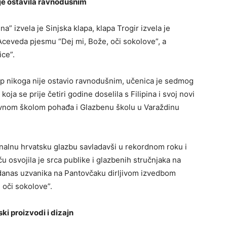
je ostavila ravnodušnim
” izvela je Sinjska klapa, klapa Trogir izvela je
Aceveda pjesmu “Dej mi, Bože, oči sokolove”, a
ice”.
up nikoga nije ostavio ravnodušnim, učenica je sedmog
ja se prije četiri godine doselila s Filipina i svoj novi
ovnom školom pohađa i Glazbenu školu u Varaždinu
onalnu hrvatsku glazbu savladavši u rekordnom roku i
u osvojila je srca publike i glazbenih stručnjaka na
 danas uzvanika na Pantovčaku dirljivom izvedbom
oči sokolove”.
ki proizvodi i dizajn