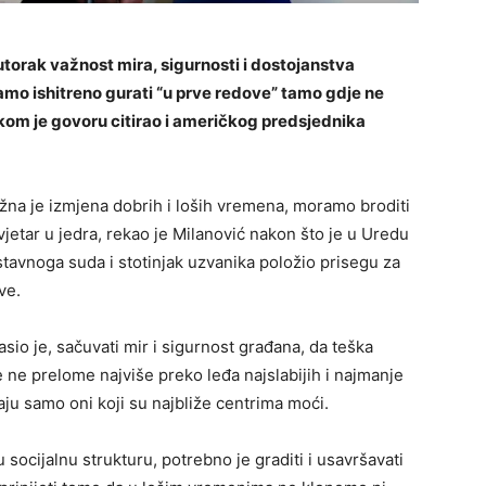
utorak važnost mira, sigurnosti i dostojanstva
amo ishitreno gurati “u prve redove” tamo gdje ne
kom je govoru citirao i američkog predsjednika
ježna je izmjena dobrih i loših vremena, moramo broditi
vjetar u jedra, rekao je Milanović nakon što je u Uredu
avnoga suda i stotinjak uzvanika položio prisegu za
ve.
asio je, sačuvati mir i sigurnost građana, da teška
ne prelome najviše preko leđa najslabijih i najmanje
aju samo oni koji su najbliže centrima moći.
socijalnu strukturu, potrebno je graditi i usavršavati