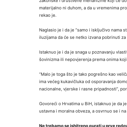
zakonske i društvene mehanizme koji će do
materijalno ni duhom, a da u vremenima pros
rekao je.
Naglasio je i da je “samo i isključivo nama 
iluzijama da će se netko izvana pobrinuti z
Istaknuo je i da je snaga u poznavanju vlast
šovinizma ili nepovjerenja prema onima koji s
“Malo je toga što je tako pogrešno kao veliča
ima većeg kukavičluka od osporavanja domolj
nacionalne, vjerske i rasne pripadnosti”, por
Govoreći o Hrvatima u BiH, istaknuo je da j
ustavna i moralna obveza, a osvrnuo se i na 
Ne trebamo se ishitreno gurati u prve redo