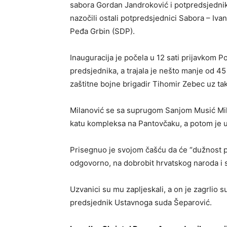
sabora Gordan Jandroković i potpredsjednik S
nazočili ostali potpredsjednici Sabora – Iva
Peđa Grbin (SDP).
Inauguracija je počela u 12 sati prijavkom 
predsjednika, a trajala je nešto manje od 4
zaštitne bojne brigadir Tihomir Zebec uz t
Milanović se sa suprugom Sanjom Musić Mil
katu kompleksa na Pantovčaku, a potom je u 
Prisegnuo je svojom čašću da će “dužnost p
odgovorno, na dobrobit hrvatskog naroda i s
Uzvanici su mu zapljeskali, a on je zagrlio 
predsjednik Ustavnoga suda Šeparović.