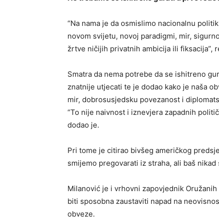
“Na nama je da osmislimo nacionalnu politik
novom svijetu, novoj paradigmi, mir, sigurnos
žrtve ničijih privatnih ambicija ili fiksacija”, 
Smatra da nema potrebe da se ishitreno gu
znatnije utjecati te je dodao kako je naša
mir, dobrosusjedsku povezanost i diplomats
“To nije naivnost i iznevjera zapadnih politič
dodao je.
Pri tome je citirao bivšeg američkog predsj
smijemo pregovarati iz straha, ali baš nikad
Milanović je i vrhovni zapovjednik Oružanih
biti sposobna zaustaviti napad na neovisnost 
obveze.