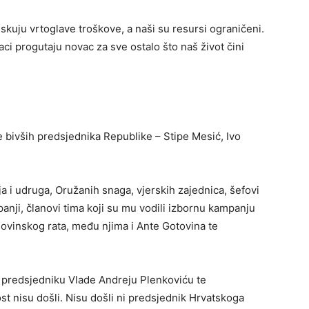
iskuju vrtoglave troškove, a naši su resursi ograničeni.
ci progutaju novac za sve ostalo što naš život čini
 bivših predsjednika Republike – Stipe Mesić, Ivo
ja i udruga, Oružanih snaga, vjerskih zajednica, šefovi
anji, članovi tima koji su mu vodili izbornu kampanju
movinskog rata, među njima i Ante Gotovina te
i predsjedniku Vlade Andreju Plenkoviću te
t nisu došli. Nisu došli ni predsjednik Hrvatskoga