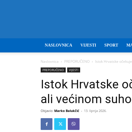
NASLOVNICA
VIJESTI
SPORT
M
Naslovnica
PREPORUČENO
Istok Hrvatske očekuje
PREPORUČENO
VIJESTI
Istok Hrvatske o
ali većinom suho
Objavio
Marko Balukčić
-
13. lipnja 2026.