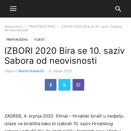
Naslovnica
PREPORUČENO
IZBORI 2020 Bira se 10. saziv Sabora
od neovisnosti
PREPORUČENO
VIJESTI
IZBORI 2020 Bira se 10. saziv
Sabora od neovisnosti
Objavio
Marko Balukčić
-
4. srpnja 2020.
ZAGREB, 4. srpnja 2020. (Hina) – Hrvatski birači u nedjelju
izlaze na birališta kako bi izabrali 10. saziv Hrvatskog