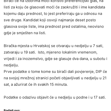
Birači će na izborima moći koristiti preferencijski glas, na
listi za koju će glasovati moći će zaokružiti i ime kandidata
kojemu daju prednost, to jest preferiraju ga u odnosu na
sve druge. Kandidat koji osvoji najmanje deset posto
glasova svoje liste, ima prednost pred ostalima, neovisno
gdje je smješten na listi.
Biračka mjesta u Hrvatskoj se otvaraju u nedjelju u 7 sati,
zatvaraju u 19 sati. Isto, mjereno lokalnim vremenom,
vrijedi i za inozemstvo, gdje se glasuje dva dana, u subotu i
nedjelju.
Prve podatke o tome kome su birači dali povjerenje, DIP će
na svojoj mrežnoj stranici početi objavljivati u nedjelju u 21
sat, a ažurirat će ih svakih 15 minuta.
Podatke o odazivu objavit će u nedjelju u podne i u 17 sati.
Podjeli ovo: