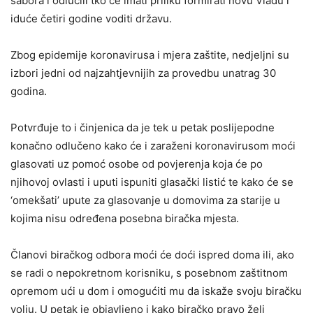
sabora i odlučili tko će imati priliku formirati novu Vladu i
iduće četiri godine voditi državu.
Zbog epidemije koronavirusa i mjera zaštite, nedjeljni su
izbori jedni od najzahtjevnijih za provedbu unatrag 30
godina.
Potvrđuje to i činjenica da je tek u petak poslijepodne
konačno odlučeno kako će i zaraženi koronavirusom moći
glasovati uz pomoć osobe od povjerenja koja će po
njihovoj ovlasti i uputi ispuniti glasački listić te kako će se
‘omekšati’ upute za glasovanje u domovima za starije u
kojima nisu određena posebna biračka mjesta.
Članovi biračkog odbora moći će doći ispred doma ili, ako
se radi o nepokretnom korisniku, s posebnom zaštitnom
opremom ući u dom i omogućiti mu da iskaže svoju biračku
volju. U petak je objavljeno i kako biračko pravo želi