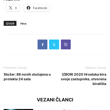
X
Facebook
IZVOR
Hina
Prethodni članak
Sljedeći članak
Stožer: 86 novih slučajeva u
IZBORI 2020 Hrvatska bira
protekla 24 sata
svoje zastupnike, otvorena
birališta
VEZANI ČLANCI