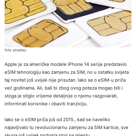
foto: pixabay
Apple je za američke modele iPhone 14 serije predstavio
eSIM tehnologiju kao zamjenu za SIM, no u ostatku svijeta
taj novitet još uvijek nije prisutan. Iako se o eSIM-u priča
već godinama. Ali, baš bi zbog ovog poteza mogao biti i
stoga je stiglo vrijeme detaljnije o njemu razgovarati,
informirati korisnike i obaviti tranziciju.
Iako se o eSIM priča još od 2015., kad se naveliko
najavljivalo tu revolucionarnu zamjenu za SIM kartice, sve
skupa još uvijek podosta stoji na mjestu.