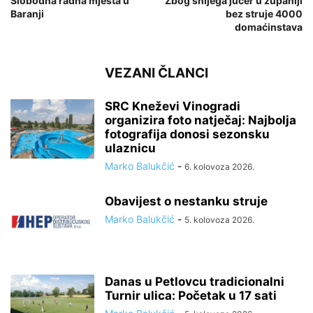
Slobodna radna mjesta u
Zbog snijega jučer u županiji
Baranji
bez struje 4000
domaćinstava
VEZANI ČLANCI
SRC Kneževi Vinogradi
organizira foto natječaj: Najbolja
fotografija donosi sezonsku
ulaznicu
Marko Balukčić
-
6. kolovoza 2026.
Obavijest o nestanku struje
Marko Balukčić
-
5. kolovoza 2026.
Danas u Petlovcu tradicionalni
Turnir ulica: Početak u 17 sati