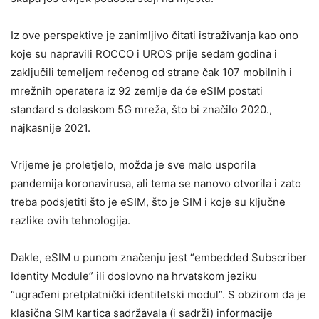
Iz ove perspektive je zanimljivo čitati istraživanja kao ono
koje su napravili ROCCO i UROS prije sedam godina i
zaključili temeljem rečenog od strane čak 107 mobilnih i
mrežnih operatera iz 92 zemlje da će eSIM postati
standard s dolaskom 5G mreža, što bi značilo 2020.,
najkasnije 2021.
Vrijeme je proletjelo, možda je sve malo usporila
pandemija koronavirusa, ali tema se nanovo otvorila i zato
treba podsjetiti što je eSIM, što je SIM i koje su ključne
razlike ovih tehnologija.
Dakle, eSIM u punom značenju jest “embedded Subscriber
Identity Module” ili doslovno na hrvatskom jeziku
“ugrađeni pretplatnički identitetski modul”. S obzirom da je
klasična SIM kartica sadržavala (i sadrži) informacije