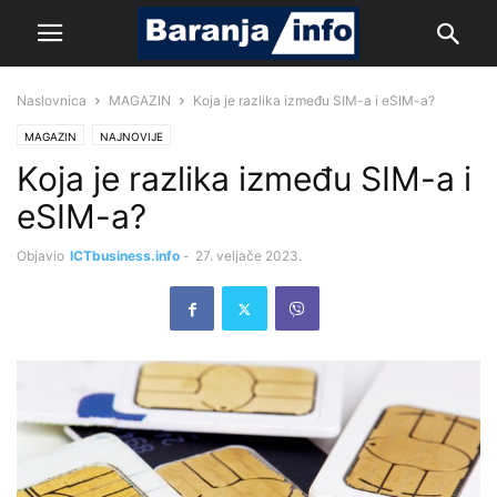
Naslovnica
MAGAZIN
Koja je razlika između SIM-a i eSIM-a?
MAGAZIN
NAJNOVIJE
Koja je razlika između SIM-a i
eSIM-a?
Objavio
ICTbusiness.info
-
27. veljače 2023.