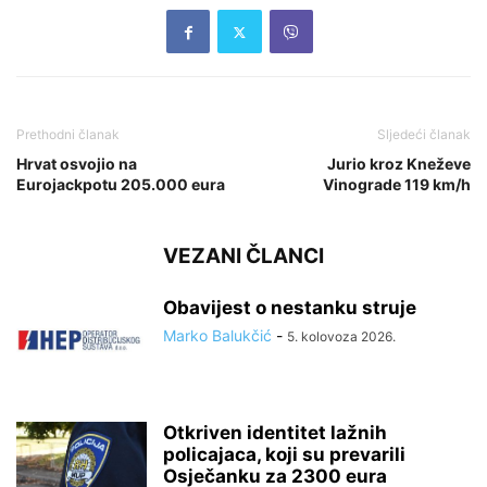
Prethodni članak
Sljedeći članak
Hrvat osvojio na
Jurio kroz Kneževe
Eurojackpotu 205.000 eura
Vinograde 119 km/h
VEZANI ČLANCI
Obavijest o nestanku struje
Marko Balukčić
-
5. kolovoza 2026.
Otkriven identitet lažnih
policajaca, koji su prevarili
Osječanku za 2300 eura