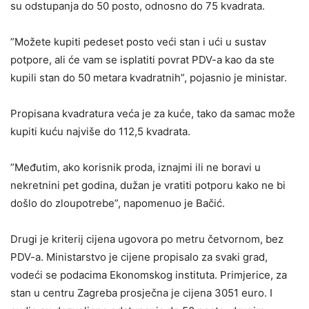
su odstupanja do 50 posto, odnosno do 75 kvadrata.
”Možete kupiti pedeset posto veći stan i ući u sustav
potpore, ali će vam se isplatiti povrat PDV-a kao da ste
kupili stan do 50 metara kvadratnih”, pojasnio je ministar.
Propisana kvadratura veća je za kuće, tako da samac može
kupiti kuću najviše do 112,5 kvadrata.
”Međutim, ako korisnik proda, iznajmi ili ne boravi u
nekretnini pet godina, dužan je vratiti potporu kako ne bi
došlo do zloupotrebe”, napomenuo je Bačić.
Drugi je kriterij cijena ugovora po metru četvornom, bez
PDV-a. Ministarstvo je cijene propisalo za svaki grad,
vodeći se podacima Ekonomskog instituta. Primjerice, za
stan u centru Zagreba prosječna je cijena 3051 euro. I