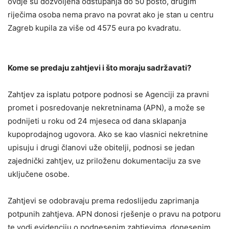
ovdje su dozvoljena odstupanja do 50 posto, drugim
riječima osoba nema pravo na povrat ako je stan u centru
Zagreb kupila za više od 4575 eura po kvadratu.
Kome se predaju zahtjevi i što moraju sadržavati?
Zahtjev za isplatu potpore podnosi se Agenciji za pravni
promet i posredovanje nekretninama (APN), a može se
podnijeti u roku od 24 mjeseca od dana sklapanja
kupoprodajnog ugovora. Ako se kao vlasnici nekretnine
upisuju i drugi članovi uže obitelji, podnosi se jedan
zajednički zahtjev, uz priloženu dokumentaciju za sve
uključene osobe.
Zahtjevi se odobravaju prema redoslijedu zaprimanja
potpunih zahtjeva. APN donosi rješenje o pravu na potporu
te vodi evidenciju o podnesenim zahtjevima, donesenim