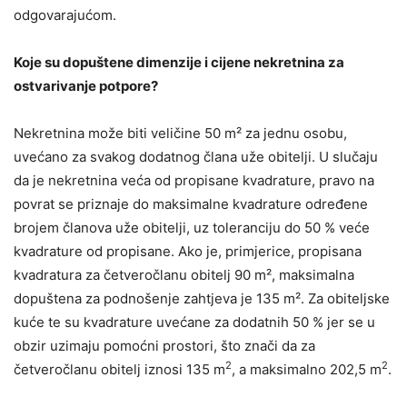
odgovarajućom.
Koje su dopuštene dimenzije i cijene nekretnina za
ostvarivanje potpore?
Nekretnina može biti veličine 50 m² za jednu osobu,
uvećano za svakog dodatnog člana uže obitelji. U slučaju
da je nekretnina veća od propisane kvadrature, pravo na
povrat se priznaje do maksimalne kvadrature određene
brojem članova uže obitelji, uz toleranciju do 50 % veće
kvadrature od propisane. Ako je, primjerice, propisana
kvadratura za četveročlanu obitelj 90 m², maksimalna
dopuštena za podnošenje zahtjeva je 135 m². Za obiteljske
kuće te su kvadrature uvećane za dodatnih 50 % jer se u
obzir uzimaju pomoćni prostori, što znači da za
2
2
četveročlanu obitelj iznosi 135 m
, a maksimalno 202,5 m
.