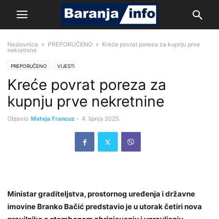
Naslovnica
PREPORUČENO
Kreće povrat poreza za kupnju prve
nekretnine
PREPORUČENO
VIJESTI
Kreće povrat poreza za
kupnju prve nekretnine
Objavio
Mateja Francuz
-
4. lipnja 2025.
Ministar graditeljstva, prostornog uređenja i državne
imovine Branko Bačić predstavio je u utorak četiri nova