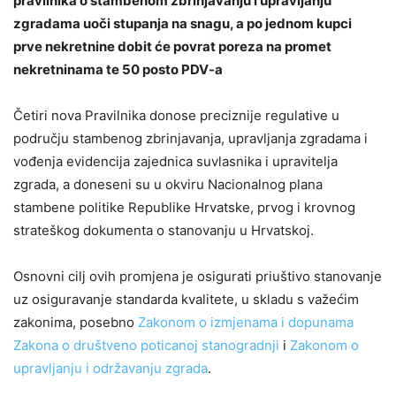
pravilnika o stambenom zbrinjavanju i upravljanju
zgradama uoči stupanja na snagu, a po jednom kupci
prve nekretnine dobit će povrat poreza na promet
nekretninama te 50 posto PDV-a
Četiri nova Pravilnika donose preciznije regulative u
području stambenog zbrinjavanja, upravljanja zgradama i
vođenja evidencija zajednica suvlasnika i upravitelja
zgrada, a doneseni su u okviru Nacionalnog plana
stambene politike Republike Hrvatske, prvog i krovnog
strateškog dokumenta o stanovanju u Hrvatskoj.
Osnovni cilj ovih promjena je osigurati priuštivo stanovanje
uz osiguravanje standarda kvalitete, u skladu s važećim
zakonima, posebno
Zakonom o izmjenama i dopunama
Zakona o društveno poticanoj stanogradnji
i
Zakonom o
upravljanju i održavanju zgrada
.