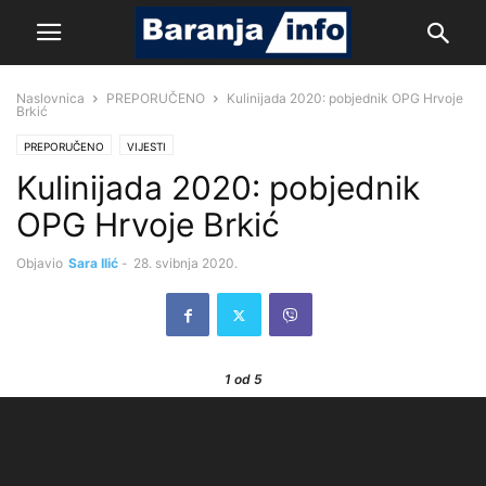
Naslovnica
PREPORUČENO
Kulinijada 2020: pobjednik OPG Hrvoje
Brkić
PREPORUČENO
VIJESTI
Kulinijada 2020: pobjednik
OPG Hrvoje Brkić
Objavio
Sara Ilić
-
28. svibnja 2020.
1
od 5