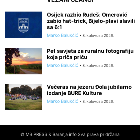
Osijek razbio Rudeš: Omerović
zabio hat-trick, Bijelo-plavi slavili
sa 6:1
Marko Balukčić
-
8. kolovoza 2026.
Pet savjeta za ruralnu fotografiju
koja priča priču
Marko Balukčić
-
8. kolovoza 2026.
Večeras na jezeru Đola jubilarno
izdanje BURE Kulture
Marko Balukčić
-
8. kolovoza 2026.
© MB PRESS & Baranja info Sva prava pridržana