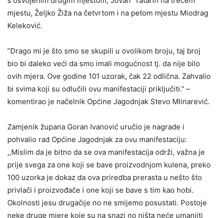
s osvojenim drugim mjestom, Jovan Tatarin na trećem
mjestu, Željko Žiža na četvrtom i na petom mjestu Miodrag
Keleković.
”Drago mi je što smo se skupili u ovolikom broju, taj broj
bio bi daleko veći da smo imali mogućnost tj. da nije bilo
ovih mjera. Ove godine 101 uzorak, čak 22 odlična. Zahvalio
bi svima koji su odlučili ovu manifestaciji priključiti.” –
komentirao je načelnik Općine Jagodnjak Stevo Mlinarević.
Zamjenik župana Goran Ivanović uručio je nagrade i
pohvalio rad Općine Jagodnjak za ovu manifestaciju:
,,Mislim da je bitno da se ova manifestacija održi, važna je
prije svega za one koji se bave proizvodnjom kulena, preko
100 uzorka je dokaz da ova priredba prerasta u nešto što
privlači i proizvođače i one koji se bave s tim kao hobi.
Okolnosti jesu drugačije no ne smijemo posustati. Postoje
neke druge mjere koje su na snazi no ništa neće umanjiti