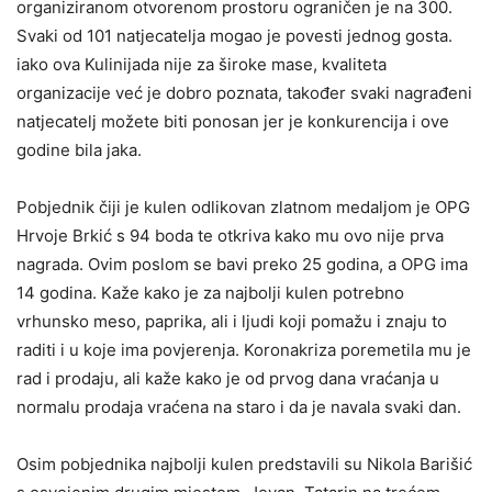
organiziranom otvorenom prostoru ograničen je na 300.
Svaki od 101 natjecatelja mogao je povesti jednog gosta.
iako ova Kulinijada nije za široke mase, kvaliteta
organizacije već je dobro poznata, također svaki nagrađeni
natjecatelj možete biti ponosan jer je konkurencija i ove
godine bila jaka.
Pobjednik čiji je kulen odlikovan zlatnom medaljom je OPG
Hrvoje Brkić s 94 boda te otkriva kako mu ovo nije prva
nagrada. Ovim poslom se bavi preko 25 godina, a OPG ima
14 godina. Kaže kako je za najbolji kulen potrebno
vrhunsko meso, paprika, ali i ljudi koji pomažu i znaju to
raditi i u koje ima povjerenja. Koronakriza poremetila mu je
rad i prodaju, ali kaže kako je od prvog dana vraćanja u
normalu prodaja vraćena na staro i da je navala svaki dan.
Osim pobjednika najbolji kulen predstavili su Nikola Barišić