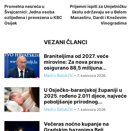
Prometna nesreća u
Prijemni ispiti za Umjetničku
Švajcarnici: Jedna osoba
školu održavaju se u Belom
ozlijeđena i prevezena u KBC
Manastiru, Dardi i Kneževim
Osijek
Vinogradima
VEZANI ČLANCI
Braniteljima od 2027. veće
mirovine: Za nova prava
osigurano 88,5 milijuna...
Marko Balukčić
-
7. kolovoza 2026.
U Osječko-baranjskoj županiji u
2025. rođeno 2.011 djece, najveće
poboljšanje prirodnog...
Marko Balukčić
-
7. kolovoza 2026.
Večeras noćno kupanje na
Gradskim bazenima Beli