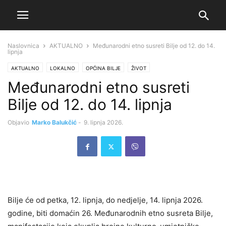
Naslovnica
AKTUALNO
Međunarodni etno susreti Bilje od 12. do 14.
lipnja
AKTUALNO
LOKALNO
OPĆINA BILJE
ŽIVOT
Međunarodni etno susreti
Bilje od 12. do 14. lipnja
Objavio
Marko Balukčić
-
9. lipnja 2026.
Bilje će od petka, 12. lipnja, do nedjelje, 14. lipnja 2026.
godine, biti domaćin 26. Međunarodnih etno susreta Bilje,