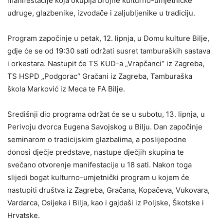
manifestacije koja okuplja brojne kulturno-umjetničke
udruge, glazbenike, izvođače i zaljubljenike u tradiciju.
Program započinje u petak, 12. lipnja, u Domu kulture Bilje,
gdje će se od 19:30 sati održati susret tamburaških sastava
i orkestara. Nastupit će TS KUD-a „Vrapčanci“ iz Zagreba,
TS HSPD „Podgorac“ Gračani iz Zagreba, Tamburaška
škola Marković iz Meca te FA Bilje.
Središnji dio programa održat će se u subotu, 13. lipnja, u
Perivoju dvorca Eugena Savojskog u Bilju. Dan započinje
seminarom o tradicijskim glazbalima, a poslijepodne
donosi dječje predstave, nastupe dječjih skupina te
svečano otvorenje manifestacije u 18 sati. Nakon toga
slijedi bogat kulturno-umjetnički program u kojem će
nastupiti društva iz Zagreba, Gračana, Kopačeva, Vukovara,
Vardarca, Osijeka i Bilja, kao i gajdaši iz Poljske, Škotske i
Hrvatske.