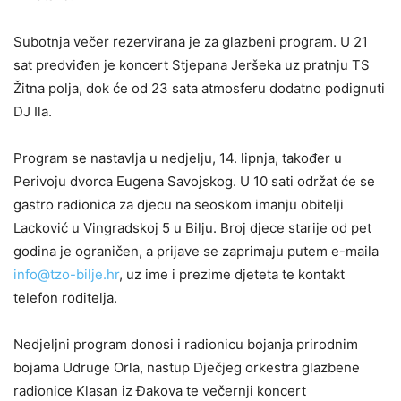
Subotnja večer rezervirana je za glazbeni program. U 21
sat predviđen je koncert Stjepana Jeršeka uz pratnju TS
Žitna polja, dok će od 23 sata atmosferu dodatno podignuti
DJ Ila.
Program se nastavlja u nedjelju, 14. lipnja, također u
Perivoju dvorca Eugena Savojskog. U 10 sati održat će se
gastro radionica za djecu na seoskom imanju obitelji
Lacković u Vingradskoj 5 u Bilju. Broj djece starije od pet
godina je ograničen, a prijave se zaprimaju putem e-maila
info@tzo-bilje.hr
, uz ime i prezime djeteta te kontakt
telefon roditelja.
Nedjeljni program donosi i radionicu bojanja prirodnim
bojama Udruge Orla, nastup Dječjeg orkestra glazbene
radionice Klasan iz Đakova te večernji koncert