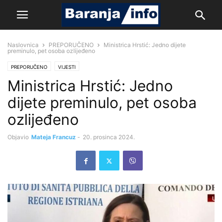
Naslovnica
PREPORUČENO
Ministrica Hrstić: Jedno dijete
preminulo, pet osoba ozlijeđeno
PREPORUČENO
VIJESTI
Ministrica Hrstić: Jedno
dijete preminulo, pet osoba
ozlijeđeno
Objavio
Mateja Francuz
-
20. prosinca 2024.