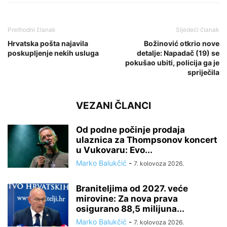
Prethodni članak
Sljedeći članak
Hrvatska pošta najavila
Božinović otkrio nove
poskupljenje nekih usluga
detalje: Napadač (19) se
pokušao ubiti, policija ga je
spriječila
VEZANI ČLANCI
Od podne počinje prodaja
ulaznica za Thompsonov koncert
u Vukovaru: Evo...
Marko Balukčić
-
7. kolovoza 2026.
Braniteljima od 2027. veće
mirovine: Za nova prava
osigurano 88,5 milijuna...
Marko Balukčić
-
7. kolovoza 2026.