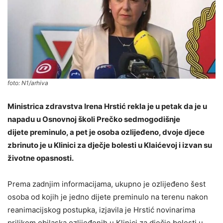
foto: N1/arhiva
Ministrica zdravstva Irena Hrstić rekla je u petak da je u
napadu u Osnovnoj školi Prečko sedmogodišnje
dijete preminulo, a pet je osoba ozlijeđeno, dvoje djece
zbrinuto je u Klinici za dječje bolesti u Klaićevoj i izvan su
životne opasnosti.
Prema zadnjim informacijama, ukupno je ozlijeđeno šest
osoba od kojih je jedno dijete preminulo na terenu nakon
reanimacijskog postupka, izjavila je Hrstić novinarima
prilikom obilaska ozlijeđenih u Klinici za dječje bolesti u