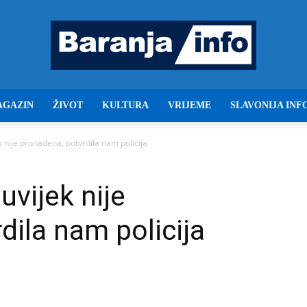
AGAZIN
ŽIVOT
KULTURA
VRIJEME
SLAVONIJA INF
Baranja
k nije pronađena, potvrdila nam policija
uvijek nije
info
dila nam policija