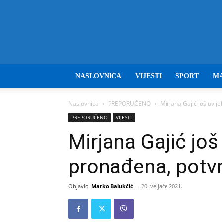
NASLOVNICA
VIJESTI
SPORT
M
Naslovnica
PREPORUČENO
Mirjana Gajić još uvije
PREPORUČENO
VIJESTI
Mirjana Gajić još 
pronađena, potvr
Objavio
Marko Balukčić
-
20. veljače 2021.