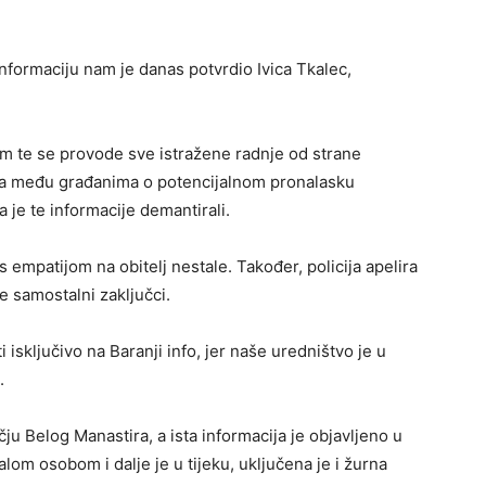
nformaciju nam je danas potvrdio Ivica Tkalec,
om te se provode sve istražene radnje od strane
ija među građanima o potencijalnom pronalasku
ja je te informacije demantirali.
 empatijom na obitelj nestale. Također, policija apelira
e samostalni zaključci.
 isključivo na Baranji info, jer naše uredništvo je u
.
čju Belog Manastira, a ista informacija je objavljeno u
lom osobom i dalje je u tijeku, uključena je i žurna