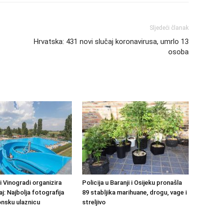
Sljedeći članak
Hrvatska: 431 novi slučaj koronavirusa, umrlo 13
osoba
 Vinogradi organizira
Policija u Baranji i Osijeku pronašla
j: Najbolja fotografija
89 stabljika marihuane, drogu, vage i
nsku ulaznicu
streljivo