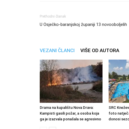
Prethodni članak
U Osječko-baranjskoj županiji 13 novooboljelih
VEZANI ČLANCI
VIŠE OD AUTORA
Drama na kupalištu Nova Drava:
SRC Kneževi
Kampisti gasili požar, a osoba koja
foto natječa
ga je izazvala ponašala se agresivno
donosi sezo