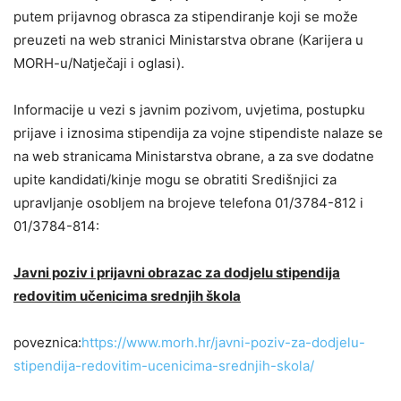
putem prijavnog obrasca za stipendiranje koji se može
preuzeti na web stranici Ministarstva obrane (Karijera u
MORH-u/Natječaji i oglasi).
Informacije u vezi s javnim pozivom, uvjetima, postupku
prijave i iznosima stipendija za vojne stipendiste nalaze se
na web stranicama Ministarstva obrane, a za sve dodatne
upite kandidati/kinje mogu se obratiti Središnjici za
upravljanje osobljem na brojeve telefona 01/3784-812 i
01/3784-814:
Javni poziv i prijavni obrazac za dodjelu stipendija
redovitim učenicima srednjih škola
poveznica:
https://www.morh.hr/javni-poziv-za-dodjelu-
stipendija-redovitim-ucenicima-srednjih-skola/