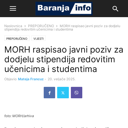
Naslovnica
PREPORUČENO
MORH raspisao javni poziv za dodjelu
stipendija redovitim učenicima i studentima
PREPORUČENO
VIJESTI
MORH raspisao javni poziv za
dodjelu stipendija redovitim
učenicima i studentima
Objavio
Mateja Francuz
-
20. veljače 2025.
foto: MORH/arhiva