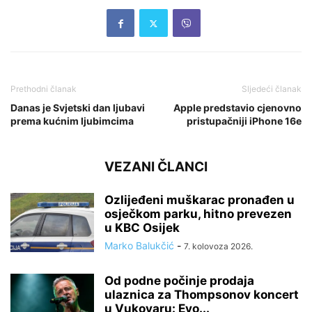
Prethodni članak
Sljedeći članak
Danas je Svjetski dan ljubavi
Apple predstavio cjenovno
prema kućnim ljubimcima
pristupačniji iPhone 16e
VEZANI ČLANCI
Ozlijeđeni muškarac pronađen u
osječkom parku, hitno prevezen
u KBC Osijek
Marko Balukčić
-
7. kolovoza 2026.
Od podne počinje prodaja
ulaznica za Thompsonov koncert
u Vukovaru: Evo...