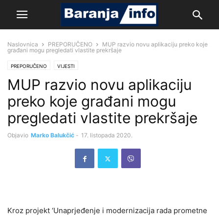
Naslovnica
PREPORUČENO
MUP razvio novu aplikaciju preko koje
građani mogu pregledati vlastite prekršaje
PREPORUČENO
VIJESTI
MUP razvio novu aplikaciju
preko koje građani mogu
pregledati vlastite prekršaje
Objavio
Marko Balukčić
-
17. listopada 2020.
Kroz projekt ‘Unaprjeđenje i modernizacija rada prometne