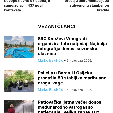
Novopozitivno 95 osoba, u
predaju dokumentacije za
samoizolaciji 437 novih
subvenciju stambenog
kontakata
kredita
VEZANI ČLANCI
SRC Kneževi Vinogradi
organizira foto natječaj: Najbolja
fotografija donosi sezonsku
ulaznicu
Marko Balukčić
-
6. kolovoza 2026.
Policija u Baranji i Osijeku
pronašla 89 stabljika marihuane,
drogu, vage...
Marko Balukčić
-
6. kolovoza 2026.
Petlovačka ljetna večer donosi
međunarodno vatrogasno
natjecanje i veliku zabavu uz...