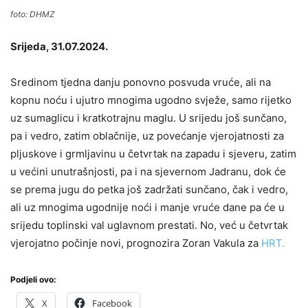
foto: DHMZ
Srijeda, 31.07.2024.
Sredinom tjedna danju ponovno posvuda vruće, ali na
kopnu noću i ujutro mnogima ugodno svježe, samo rijetko
uz sumaglicu i kratkotrajnu maglu. U srijedu još sunčano,
pa i vedro, zatim oblačnije, uz povećanje vjerojatnosti za
pljuskove i grmljavinu u četvrtak na zapadu i sjeveru, zatim
u većini unutrašnjosti, pa i na sjevernom Jadranu, dok će
se prema jugu do petka još zadržati sunčano, čak i vedro,
ali uz mnogima ugodnije noći i manje vruće dane pa će u
srijedu toplinski val uglavnom prestati. No, već u četvrtak
vjerojatno počinje novi, prognozira Zoran Vakula za
HRT.
Podjeli ovo:
X
Facebook