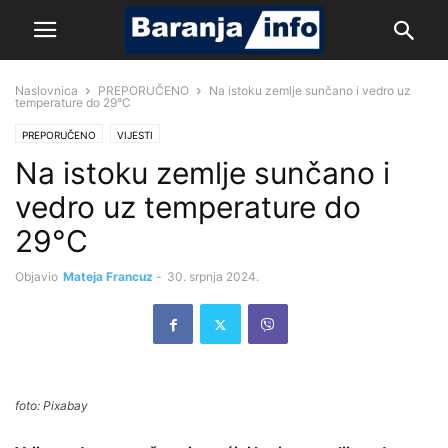
Naslovnica
PREPORUČENO
Na istoku zemlje sunčano i vedro uz
temperature do 29°C
PREPORUČENO
VIJESTI
Na istoku zemlje sunčano i
vedro uz temperature do
29°C
Objavio
Mateja Francuz
-
30. srpnja 2024.
foto: Pixabay