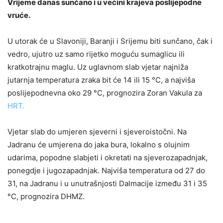
Vrijeme danas sunčano i u većini krajeva poslijepodne
vruće.
U utorak će u Slavoniji, Baranji i Srijemu biti sunčano, čak i
vedro, ujutro uz samo rijetko moguću sumaglicu ili
kratkotrajnu maglu. Uz uglavnom slab vjetar najniža
jutarnja temperatura zraka bit će 14 ili 15 °C, a najviša
poslijepodnevna oko 29 °C, prognozira Zoran Vakula za
HRT.
Vjetar slab do umjeren sjeverni i sjeveroistočni. Na
Jadranu će umjerena do jaka bura, lokalno s olujnim
udarima, popodne slabjeti i okretati na sjeverozapadnjak,
ponegdje i jugozapadnjak. Najviša temperatura od 27 do
31, na Jadranu i u unutrašnjosti Dalmacije između 31 i 35
°C, prognozira DHMZ.