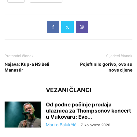
Prethodni članak
Sljedeći članak
Najava: Kup-a NS Beli
Pojeftinilo gorivo, ovo su
Manastir
nove cijene
VEZANI ČLANCI
Od podne počinje prodaja
ulaznica za Thompsonov koncert
u Vukovaru: Evo...
Marko Balukčić
-
7. kolovoza 2026.