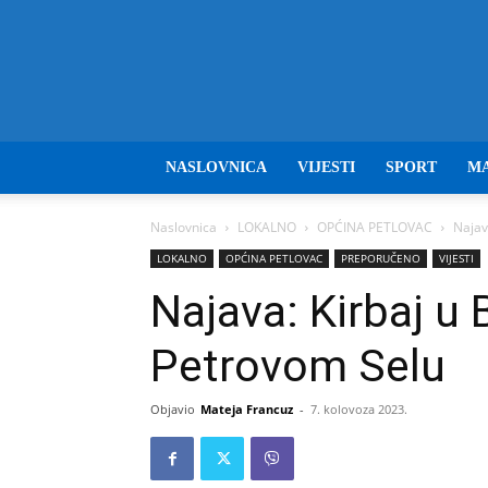
NASLOVNICA
VIJESTI
SPORT
M
Naslovnica
LOKALNO
OPĆINA PETLOVAC
Najav
LOKALNO
OPĆINA PETLOVAC
PREPORUČENO
VIJESTI
Najava: Kirbaj u
Petrovom Selu
Objavio
Mateja Francuz
-
7. kolovoza 2023.