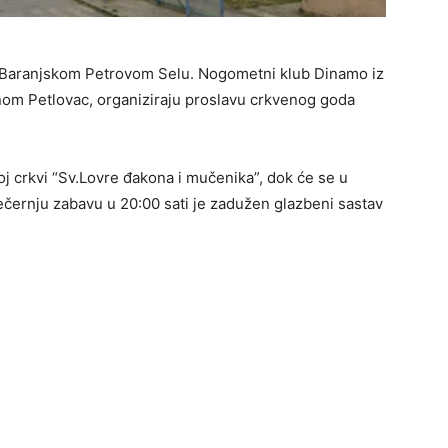
 u Baranjskom Petrovom Selu. Nogometni klub Dinamo iz
nom Petlovac, organiziraju proslavu crkvenog goda
oj crkvi “Sv.Lovre đakona i mučenika”, dok će se u
večernju zabavu u 20:00 sati je zadužen glazbeni sastav