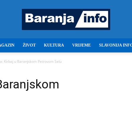
AGAZIN
ŽIVOT
KULTURA
VRIJEME
SLAVONIJA INF
Baranja
a: Kirbaj u Baranjskom Petrovom Selu
 Baranjskom
info