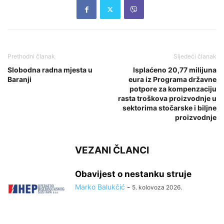
Prethodni članak
Sljedeći članak
Slobodna radna mjesta u
Isplaćeno 20,77 milijuna
Baranji
eura iz Programa državne
potpore za kompenzaciju
rasta troškova proizvodnje u
sektorima stočarske i biljne
proizvodnje
VEZANI ČLANCI
Obavijest o nestanku struje
Marko Balukčić
-
5. kolovoza 2026.