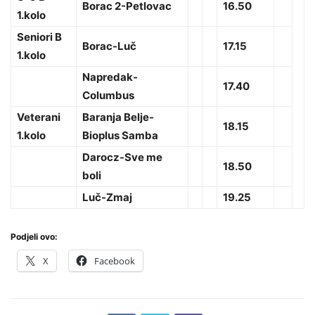
Borac 2-Petlovac
16.50
1.kolo
Seniori B
Borac-Luč
17.15
1.kolo
Napredak-
17.40
Columbus
Veterani
Baranja Belje-
18.15
1.kolo
Bioplus Samba
Darocz-Sve me
18.50
boli
Luč-Zmaj
19.25
Podjeli ovo:
X
Facebook