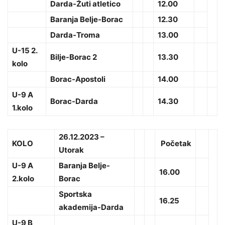
Darda-Žuti atletico
12.00
Baranja Belje-Borac
12.30
Darda-Troma
13.00
U-15 2.
Bilje-Borac 2
13.30
kolo
Borac-Apostoli
14.00
U-9 A
Borac-Darda
14.30
1.kolo
26.12.2023 –
KOLO
Početak
Utorak
U-9 A
Baranja Belje-
16.00
2.kolo
Borac
Sportska
16.25
akademija-Darda
U-9 B