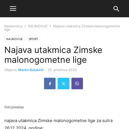
Naslovnica
NAJNOVIJE
Najava utakmica Zimske malonogometne
lige
NAJNOVIJE
SPORT
Najava utakmica Zimske
malonogometne lige
Objavio
Marko Balukčić
-
25. prosinca 2023.
foto:pixabay
najava utakmica Zimske malonogometne lige za sutra
26.12.2024. godine: