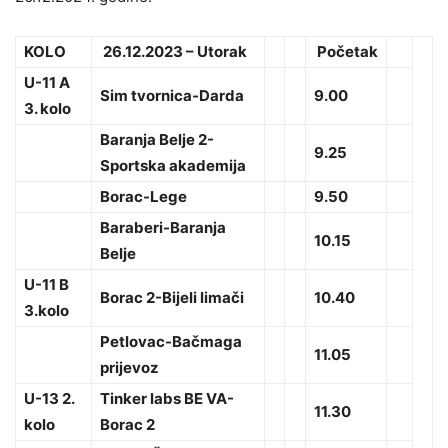
KOLO
26.12.2023 – Utorak
Početak
U-11 A
Sim tvornica-Darda
9.00
3. kolo
Baranja Belje 2-
9.25
Sportska akademija
Borac-Lege
9.50
Baraberi-Baranja
10.15
Belje
U-11 B
Borac 2-Bijeli limači
10.40
3.kolo
Petlovac-Bačmaga
11.05
prijevoz
U-13 2.
Tinker labs BE VA-
11.30
kolo
Borac 2