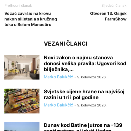
Prethodni članak
Sljedeći članak
Vozač završio na krovu
Otvoren 13. Osijek
nakon slijetanja s kružnog
FarmShow
toka u Belom Manastiru
VEZANI ČLANCI
Novi zakon o najmu stanova
donosi velika pravila: Ugovori kod
bilježnika,...
Marko Balukčić
-
9. kolovoza 2026.
Svjetske cijene hrane na najvišoj
razini u tri i pol godine
Marko Balukčić
-
9. kolovoza 2026.
Dunav kod Batine jutros na -139