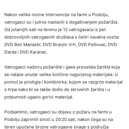
Nakon velike noćne intervencije na farmi u Podolju,
vatrogasci su i jutros nastavili s dogašivanjem požarišta.
Od jutarnjih sati na terenu je 12 vatrogasaca iz pet
dobrovoljnih vatrogasnih društava s četiri navalna vozila:
DVD Beli Manastir, DVD Branjin Vrh, DVD Petlovac, DVD
Darda i DVD Karanac.
Vatrogasci nadziru požarište i gase preostala žarišta koja
se nalaze unutar velike količine nagorjelog materijala. U
pomoć je pristigla i kombinirka, kojom se razgrće materijal
s hrpe kako bi se lakše došlo do skrivenih žarišta i u
potpunosti ugasio gorivi materijal.
Podsjetimo, vatrogasci su dojavu o požaru na farmi u
Podolju zaprimili sinoć u 20:20 sati, nakon čega su na
teren upućene brojne vatrogasne snage s područja