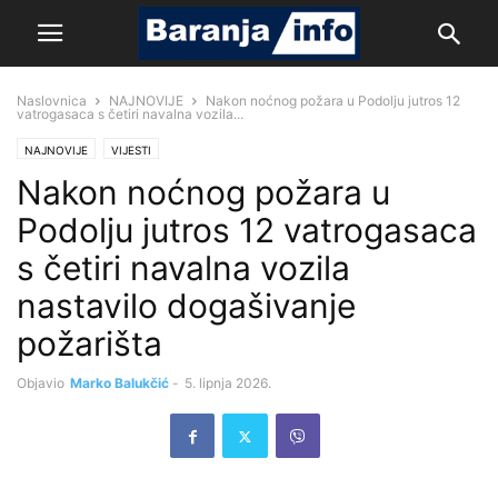
Naslovnica
NAJNOVIJE
Nakon noćnog požara u Podolju jutros 12
vatrogasaca s četiri navalna vozila...
NAJNOVIJE
VIJESTI
Nakon noćnog požara u
Podolju jutros 12 vatrogasaca
s četiri navalna vozila
nastavilo dogašivanje
požarišta
Objavio
Marko Balukčić
-
5. lipnja 2026.