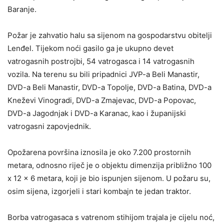
Baranje.
Požar je zahvatio halu sa sijenom na gospodarstvu obitelji
Lenđel. Tijekom noći gasilo ga je ukupno devet
vatrogasnih postrojbi, 54 vatrogasca i 14 vatrogasnih
vozila. Na terenu su bili pripadnici JVP-a Beli Manastir,
DVD-a Beli Manastir, DVD-a Topolje, DVD-a Batina, DVD-a
Kneževi Vinogradi, DVD-a Zmajevac, DVD-a Popovac,
DVD-a Jagodnjak i DVD-a Karanac, kao i županijski
vatrogasni zapovjednik.
Opožarena površina iznosila je oko 7.200 prostornih
metara, odnosno riječ je o objektu dimenzija približno 100
x 12 x 6 metara, koji je bio ispunjen sijenom. U požaru su,
osim sijena, izgorjeli i stari kombajn te jedan traktor.
Borba vatrogasaca s vatrenom stihijom trajala je cijelu noć,