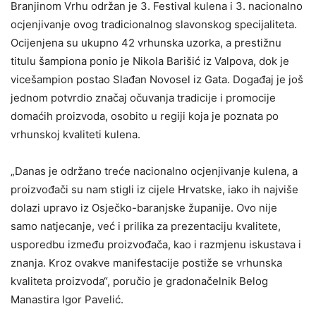
Branjinom Vrhu održan je 3. Festival kulena i 3. nacionalno
ocjenjivanje ovog tradicionalnog slavonskog specijaliteta.
Ocijenjena su ukupno 42 vrhunska uzorka, a prestižnu
titulu šampiona ponio je Nikola Barišić iz Valpova, dok je
vicešampion postao Slađan Novosel iz Gata. Događaj je još
jednom potvrdio značaj očuvanja tradicije i promocije
domaćih proizvoda, osobito u regiji koja je poznata po
vrhunskoj kvaliteti kulena.
„Danas je održano treće nacionalno ocjenjivanje kulena, a
proizvođači su nam stigli iz cijele Hrvatske, iako ih najviše
dolazi upravo iz Osječko-baranjske županije. Ovo nije
samo natjecanje, već i prilika za prezentaciju kvalitete,
usporedbu između proizvođača, kao i razmjenu iskustava i
znanja. Kroz ovakve manifestacije postiže se vrhunska
kvaliteta proizvoda“, poručio je gradonačelnik Belog
Manastira Igor Pavelić.