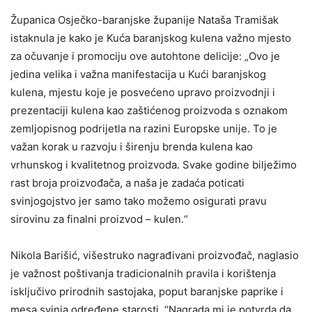
Županica Osječko-baranjske županije Nataša Tramišak
istaknula je kako je Kuća baranjskog kulena važno mjesto
za očuvanje i promociju ove autohtone delicije: „Ovo je
jedina velika i važna manifestacija u Kući baranjskog
kulena, mjestu koje je posvećeno upravo proizvodnji i
prezentaciji kulena kao zaštićenog proizvoda s oznakom
zemljopisnog podrijetla na razini Europske unije. To je
važan korak u razvoju i širenju brenda kulena kao
vrhunskog i kvalitetnog proizvoda. Svake godine bilježimo
rast broja proizvođača, a naša je zadaća poticati
svinjogojstvo jer samo tako možemo osigurati pravu
sirovinu za finalni proizvod – kulen.“
Nikola Barišić, višestruko nagrađivani proizvođač, naglasio
je važnost poštivanja tradicionalnih pravila i korištenja
isključivo prirodnih sastojaka, poput baranjske paprike i
mesa svinja određene starosti. “Nagrada mi je potvrda da