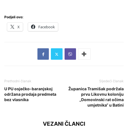
Podjeli ovo:
X
Facebook
Prethodni članak
Sljedeći članak
U PU osječko-baranjskoj
Županica Tramišak podržala
održana prodaja predmeta
prvu Likovnu koloniju
bez vlasnika
„Domovinski rat očima
umjetnika“ u Batini
VEZANI ČLANCI