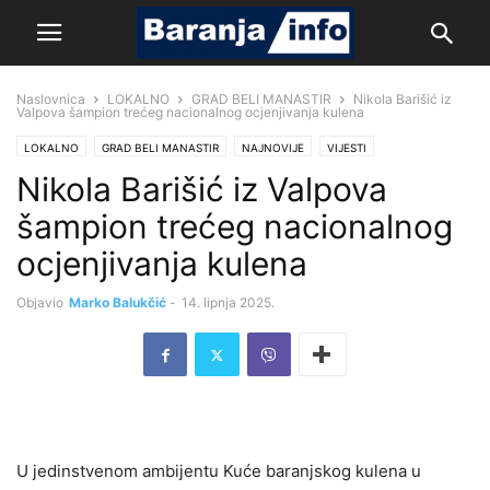
Naslovnica
LOKALNO
GRAD BELI MANASTIR
Nikola Barišić iz
Valpova šampion trećeg nacionalnog ocjenjivanja kulena
LOKALNO
GRAD BELI MANASTIR
NAJNOVIJE
VIJESTI
Nikola Barišić iz Valpova
šampion trećeg nacionalnog
ocjenjivanja kulena
Objavio
Marko Balukčić
-
14. lipnja 2025.
U jedinstvenom ambijentu Kuće baranjskog kulena u