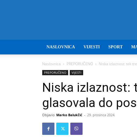
NASLOVNICA
VIJESTI
SPORT
M
Naslovnica
PREPORUČENO
Niska izlaznost: tek t
PREPORUČENO
VIJESTI
Niska izlaznost: 
glasovala do pos
Objavio
Marko Balukčić
-
29. prosinca 2024.