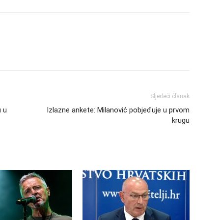
Sljedeći članak
u u
Izlazne ankete: Milanović pobjeđuje u prvom
krugu