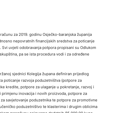
oračunu za 2019. godinu Osječko-baranjska županija
odnosno nepovratnih financijskih sredstva za poticanje
. Svi uvjeti odobravanja potpora propisani su Odlukom
skupština, pa se ista procedura vodi i za određene
ržanoj sjednici Kolegija župana definiran prijedlog
za poticanje razvoja poduzetništva (potpore za
e kredite, potpore za ulaganje u pokretanje, razvoj i
 primjenu inovacija i novih proizvoda, potpore za
e za savjetovanje poduzetnika te potpore za promotivne
 učeničko poduzetništvo te klasterima i drugim oblicima