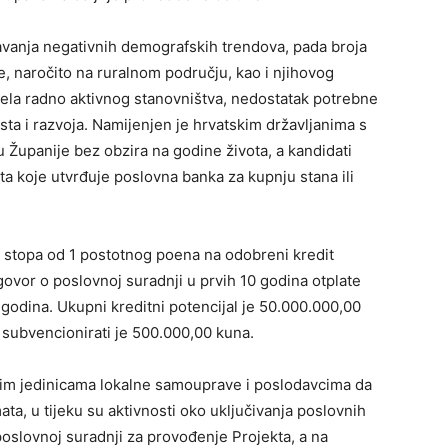
avanja negativnih demografskih trendova, pada broja
, naročito na ruralnom području, kao i njihovog
jela radno aktivnog stanovništva, nedostatak potrebne
a i razvoja. Namijenjen je hrvatskim državljanima s
Županije bez obzira na godine života, a kandidati
ta koje utvrđuje poslovna banka za kupnju stana ili
 stopa od 1 postotnog poena na odobreni kredit
ovor o poslovnoj suradnji u prvih 10 godina otplate
5 godina. Ukupni kreditni potencijal je 50.000.000,00
a subvencionirati je 500.000,00 kuna.
vim jedinicama lokalne samouprave i poslodavcima da
a, u tijeku su aktivnosti oko uključivanja poslovnih
poslovnoj suradnji za provođenje Projekta, a na