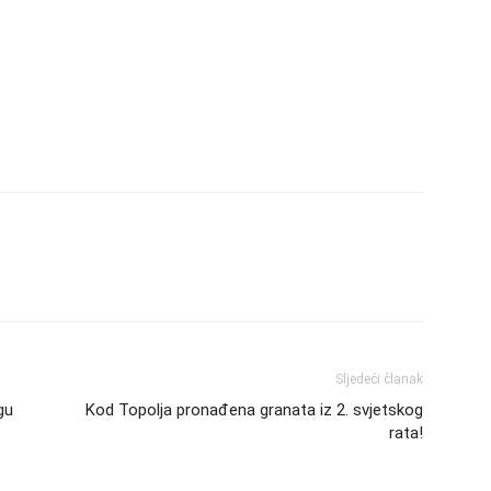
Sljedeći članak
gu
Kod Topolja pronađena granata iz 2. svjetskog
rata!