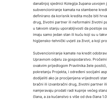
današnjoj sjednici Kolegija župana usvojen je
subvencioniranje kamata na stambene kredit
definirano da korisnik kredita može biti hrvat
drug, životni partner ili neformalni životni
u takvom stanju uporabljivosti da postoje osn
imaju samo jedan stan ili kuću koji su u tak
higijensko-tehnički uvjeti za život, a koji pr
Subvencioniranje kamate na kredit odobra
Upravnom odjelu za gospodarstvo. Pročelnica
ovakvim prijedlogom Pravilnika žele postići
pokretanju Projekta, i određeni socijalni as
dodijeliti ako je procijenjena vrijednosti st
bračni ili izvanbračni drug, životni partner i
namjeravaju prodati radi kupnje većeg stan
člana, a za kućanstvo s više od dva člana 1.