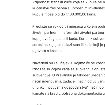
Vrijednost stana ili kuće koja se kupuje ne 
kućanstvu živi osoba s utvrđenim invaliditeto
kupuje može biti do 1.100.000,00 kuna.
Predlaže se rok od tri mjeseca u kojem podno
životni partner ili neformalni životni partner
kupnje većeg stana ili kuće. Korisnik subvenc
adresi na kojoj se nalazi stan ili kuća koji
ugovora o kreditu.
Navedeni su i slučajevi u kojima će se kredit 
iznos te slučajevi kada se subvencija obust
subvencije. U Pravilniku je također uređen 
način imenovanja, zadaće i način odlučivanj
u funkciji poticanja gospodarstva“, način ob
kamate na kredit, potrebna dokumentacija uz