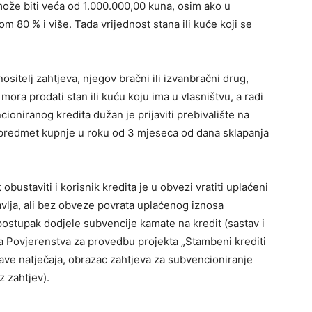
može biti veća od 1.000.000,00 kuna, osim ako u
m 80 % i više. Tada vrijednost stana ili kuće koji se
sitelj zahtjeva, njegov bračni ili izvanbračni drug,
 mora prodati stan ili kuću koju ima u vlasništvu, a radi
ioniranog kredita dužan je prijaviti prebivalište na
 je predmet kupnje u roku od 3 mjeseca od dana sklapanja
obustaviti i korisnik kredita je u obvezi vratiti uplaćeni
avlja, ali bez obveze povrata uplaćenog iznosa
postupak dodjele subvencije kamate na kredit (sastav i
a Povjerenstva za provedbu projekta „Stambeni krediti
jave natječaja, obrazac zahtjeva za subvencioniranje
 zahtjev).