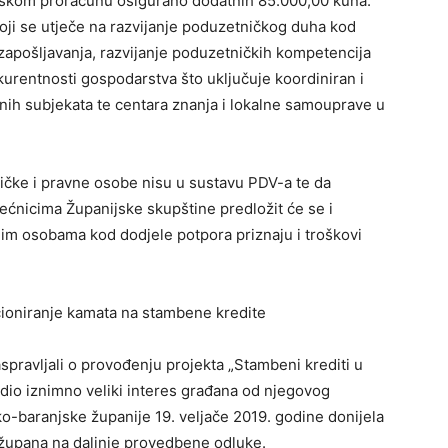
ijskom proračunu osigurano dodatnih 85.000,00 kuna.
koji se utječe na razvijanje poduzetničkog duha kod
zapošljavanja, razvijanje poduzetničkih kompetencija
kurentnosti gospodarstva što uključuje koordiniran i
vnih subjekata te centara znanja i lokalne samouprave u
zičke i pravne osobe nisu u sustavu PDV-a te da
ećnicima Županijske skupštine predložit će se i
nim osobama kod dodjele potpora priznaju i troškovi
ncioniranje kamata na stambene kredite
spravljali o provođenju projekta „Stambeni krediti u
udio iznimno veliki interes građana od njegovog
ko-baranjske županije 19. veljače 2019. godine donijela
 župana na daljnje provedbene odluke.