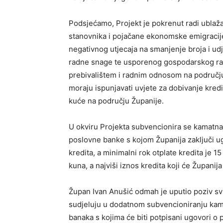
Podsjećamo, Projekt je pokrenut radi ublaž
stanovnika i pojačane ekonomske emigracije
negativnog utjecaja na smanjenje broja i ud
radne snage te usporenog gospodarskog rast
prebivalištem i radnim odnosom na području 
moraju ispunjavati uvjete za dobivanje kredi
kuće na području Županije.
U okviru Projekta subvencionira se kamatna
poslovne banke s kojom Županija zaključi ug
kredita, a minimalni rok otplate kredita je 1
kuna, a najviši iznos kredita koji će Županij
Župan Ivan Anušić odmah je uputio poziv s
sudjeluju u dodatnom subvencioniranju kamat
banaka s kojima će biti potpisani ugovori o 