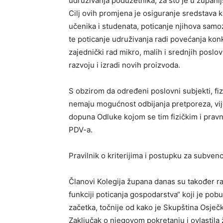
udruživanja poduzetnika, za što je u župan
Cilj ovih promjena je osiguranje sredstava 
učenika i studenata, poticanje njihova samo
te poticanje udruživanja radi povećanja kon
zajednički rad mikro, malih i srednjih poslo
razvoju i izradi novih proizvoda.
S obzirom da određeni poslovni subjekti, fi
nemaju mogućnost odbijanja pretporeza, vij
dopuna Odluke kojom se tim fizičkim i prav
PDV-a.
Pravilnik o kriterijima i postupku za subve
Članovi Kolegija župana danas su također ra
funkciji poticanja gospodarstva“ koji je pob
začetka, točnije od kako je Skupština Osječ
Zaključak o njegovom pokretanju i ovlastila