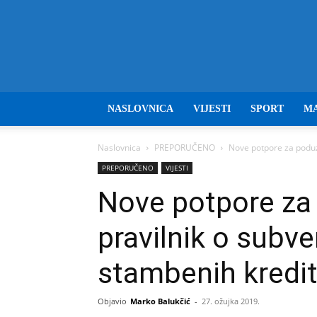
NASLOVNICA
VIJESTI
SPORT
M
Naslovnica
PREPORUČENO
Nove potpore za poduze
PREPORUČENO
VIJESTI
Nove potpore za 
pravilnik o subve
stambenih kredi
Objavio
Marko Balukčić
-
27. ožujka 2019.