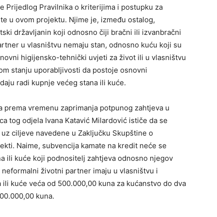
 Prijedlog Pravilnika o kriterijima i postupku za
e u ovom projektu. Njime je, između ostalog,
ski državljanin koji odnosno čiji bračni ili izvanbračni
 partner u vlasništvu nemaju stan, odnosno kuću koji su
ovni higijensko-tehnički uvjeti za život ili u vlasništvu
vom stanju uporabljivosti da postoje osnovni
odaju radi kupnje većeg stana ili kuće.
va prema vremenu zaprimanja potpunog zahtjeva u
 tog odjela Ivana Katavić Milardović ističe da se
, uz ciljeve navedene u Zaključku Skupštine o
pekti. Naime, subvencija kamate na kredit neće se
ana ili kuće koji podnositelj zahtjeva odnosno njegov
li neformalni životni partner imaju u vlasništvu i
a ili kuće veća od 500.000,00 kuna za kućanstvo do dva
000.000,00 kuna.