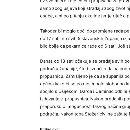
uz sve mjere koje će biti propisane za provođ
samo zbog usjeva koji stradaju zbog životinj
osobe, a ni po pitanju okoline jer je riječ o
Također bi moglo doći do promjene rada pek
do 17 sati, no svih 5 slavonskih Županija izj
bilo bolje da pekarnice rade od 6 sati. Još 
Danas do 13 sati očekuje se predaja svih p
području županije, što bi značilo da na pod
propusnicu. Zamišljeno je da se županija podje
općina kako bi se po njoj moglo slobodno kre
spojilo s Osijekom, Darda i Čeminac odbile
izdavanja e-propusnica. Nakon predanih po
preporuku o mogućnosti takvog načina grup
područja. Nakon toga Stožer civilne zaštite 
Podjeli ovo: