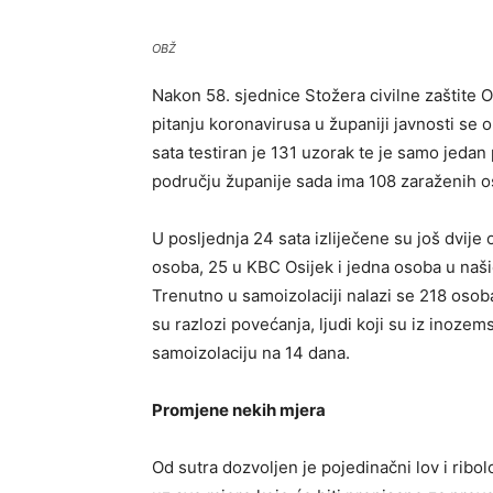
OBŽ
Nakon 58. sjednice Stožera civilne zaštite
pitanju koronavirusa u županiji javnosti se 
sata testiran je 131 uzorak te je samo jedan
području županije sada ima 108 zaraženih o
U posljednja 24 sata izliječene su još dvije 
osoba, 25 u KBC Osijek i jedna osoba u našičk
Trenutno u samoizolaciji nalazi se 218 osoba
su razlozi povećanja, ljudi koji su iz inozem
samoizolaciju na 14 dana.
Promjene nekih mjera
Od sutra dozvoljen je pojedinačni lov i ribol