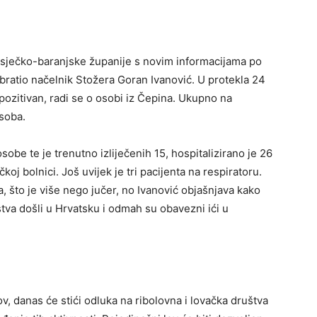
 Osječko-baranjske županije s novim informacijama po
obratio načelnik Stožera Goran Ivanović. U protekla 24
 pozitivan, radi se o osobi iz Čepina. Ukupno na
soba.
osobe te je trenutno izliječenih 15, hospitalizirano je 26
oj bolnici. Još uvijek je tri pacijenta na respiratoru.
, što je više nego jučer, no Ivanović objašnjava kako
stva došli u Hrvatsku i odmah su obavezni ići u
ov, danas će stići odluka na ribolovna i lovačka društva