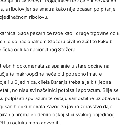
enje tih aktivnosti. Pojedinačni lov će biti dozvoljen
a, a ribolov jer se smatra kako nije opasan po pitanje
 pojedinačnom ribolovu.
arnica. Sada pekarnice rade kao i druge trgovine od 8
asnilo se nacionalnom Stožeru civilne zaštite kako bi
se čeka odluka nacionalnog Stožera.
otrebnih dokumenata za spajanje u stare općine na
ručju te makroopćine neće biti potrebno imati e-
li u 6 jedinica, cijela Baranja trebala je biti jedna
tati, no nisu svi načelnici potpisali sporazum. Bilje se
 su potpisati sporazum te ostaju samostalne uz obavezu
tpisanih dokumenata Zavod za javno zdravstvo daje
iranja prema epidemiološkoj slici svakog pojedinog
RH tu odluku mora dozvoliti.