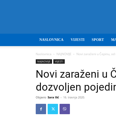
NASLOVNICA
VIJESTI
SPORT
M
Naslovnica
NAJNOVIJE
Novi zaraženi u Čepinu, od 
NAJNOVIJE
VIJESTI
Novi zaraženi u 
dozvoljen pojedi
Objavio
Sara Ilić
-
16. travnja 2020.