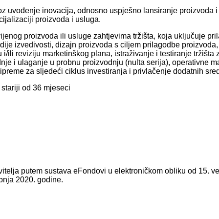
vođenje inovacija, odnosno uspješno lansiranje proizvoda i uslu
jalizaciji proizvoda i usluga.
vijenog proizvoda ili usluge zahtjevima tržišta, koja uključuje pr
tudije izvedivosti, dizajn proizvoda s ciljem prilagodbe proizvod
ili reviziju marketinškog plana, istraživanje i testiranje tržišta za
nje i ulaganje u probnu proizvodnju (nulta serija), operativne m
pripreme za sljedeći ciklus investiranja i privlačenje dodatnih sre
 stariji od 36 mjeseci
vitelja putem sustava eFondovi u elektroničkom obliku od 15. ve
ipnja 2020. godine.