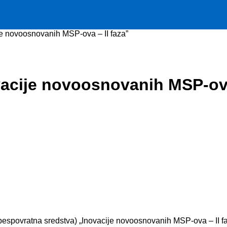
info
ije novoosnovanih MSP-ova – II faza”
ovacije novoosnovanih MSP-ova
(bespovratna sredstva) „Inovacije novoosnovanih MSP-ova – II fa