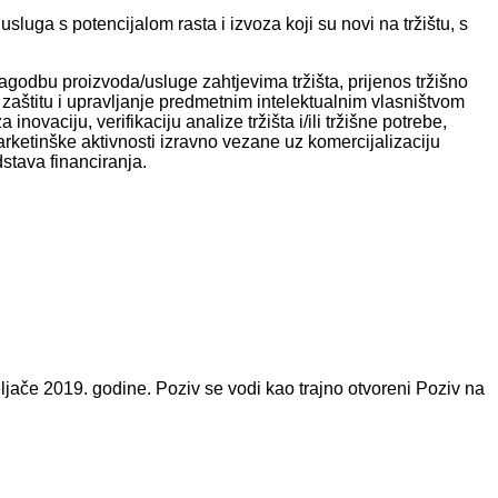
ga s potencijalom rasta i izvoza koji su novi na tržištu, s
ilagodbu proizvoda/usluge zahtjevima tržišta, prijenos tržišno
a, zaštitu i upravljanje predmetnim intelektualnim vlasništvom
 inovaciju, verifikaciju analize tržišta i/ili tržišne potrebe,
arketinške aktivnosti izravno vezane uz komercijalizaciju
dstava financiranja.
ljače 2019. godine. Poziv se vodi kao trajno otvoreni Poziv na