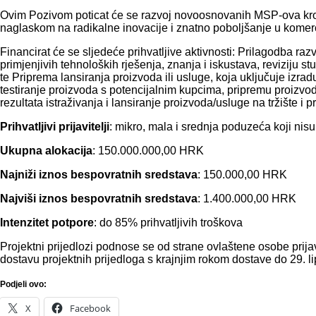
Ovim Pozivom poticat će se razvoj novoosnovanih MSP-ova kroz u
naglaskom na radikalne inovacije i znatno poboljšanje u komerci
Financirat će se sljedeće prihvatljive aktivnosti: Prilagodba raz
primjenjivih tehnoloških rješenja, znanja i iskustava, reviziju s
te Priprema lansiranja proizvoda ili usluge, koja uključuje izradu i/
testiranje proizvoda s potencijalnim kupcima, pripremu proizvod
rezultata istraživanja i lansiranje proizvoda/usluge na tržište i 
Prihvatljivi prijavitelji
: mikro, mala i srednja poduzeća koji nisu
Ukupna alokacija
: 150.000.000,00 HRK
Najniži iznos bespovratnih sredstava
: 150.000,00 HRK
Najviši iznos bespovratnih sredstava
: 1.400.000,00 HRK
Intenzitet potpore
: do 85% prihvatljivih troškova
Projektni prijedlozi podnose se od strane ovlaštene osobe prija
dostavu projektnih prijedloga s krajnjim rokom dostave do 29. l
Podjeli ovo:
X
Facebook